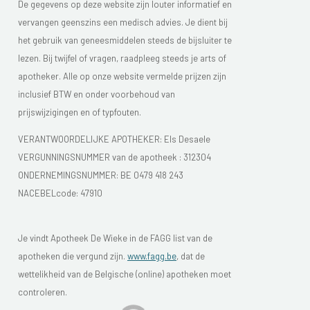
De gegevens op deze website zijn louter informatief en
vervangen geenszins een medisch advies. Je dient bij
het gebruik van geneesmiddelen steeds de bijsluiter te
lezen. Bij twijfel of vragen, raadpleeg steeds je arts of
apotheker. Alle op onze website vermelde prijzen zijn
inclusief BTW en onder voorbehoud van
prijswijzigingen en of typfouten.
VERANTWOORDELIJKE APOTHEKER: Els Desaele
VERGUNNINGSNUMMER van de apotheek :
312304
ONDERNEMINGSNUMMER:
BE 0479 418 243
NACEBELcode: 47910
Je vindt Apotheek De Wieke in de FAGG list van de
apotheken die vergund zijn.
www.fagg.be
, dat de
wettelikheid van de Belgische (online) apotheken moet
controleren.