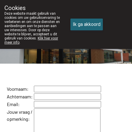
Cookies
Apotheek DE WIEKE Oostkamp
Deze website maakt gebruik van
050/82 28 83
cookies om uw gebruikservaring te
verbeteren en om onze diensten en
Ik ga akkoord
aanbiedingen aan te passen aan
uw interesses. Door op deze
website te blijven, accepteert u dit
gebruik van cookies.
Klik hier voor
meer info
.
Nu
gesloten
opent om 13u30
Voornaam:
Achternaam:
Email:
Jouw vraag /
opmerking: