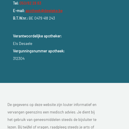
Tel:
050/82 28 83
E-mail:
apotheek@dewieke.be
B.T.W.nr.:
BE 0479 418 243
Verantwoordelijke apotheker:
Els Desaele
Vergunningsnummer apotheek:
312304
De gegevens op deze website zijn louter informatief en
vervangen geenszins een medisch advies. Je dient bij
het gebruik van geneesmiddelen steeds de bijsluiter te
lezen. Bij twijfel of vragen, raadpleeg steeds je arts of