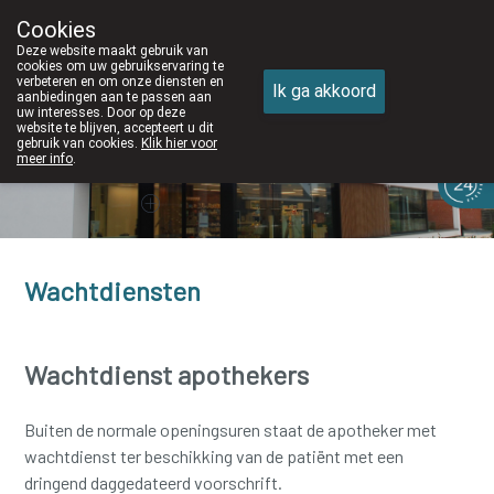
Cookies
Apotheek DE WIEKE Oostkamp
Deze website maakt gebruik van
050/82 28 83
cookies om uw gebruikservaring te
verbeteren en om onze diensten en
Ik ga akkoord
aanbiedingen aan te passen aan
uw interesses. Door op deze
website te blijven, accepteert u dit
gebruik van cookies.
Klik hier voor
meer info
.
Vandaag
Nu
gesloten
Wachtdiensten
Wachtdienst apothekers
Buiten de normale openingsuren staat de apotheker met
wachtdienst ter beschikking van de patiënt met een
dringend daggedateerd voorschrift.