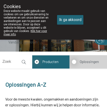
Cookies
Apotheek DE WIEKE Oostkamp
Deze website maakt gebruik van
050/82 28 83
cookies om uw gebruikservaring te
verbeteren en om onze diensten en
Ik ga akkoord
aanbiedingen aan te passen aan
uw interesses. Door op deze
website te blijven, accepteert u dit
gebruik van cookies.
Klik hier voor
meer info
.
Vandaag
gesloten
Producten
Oplossingen
Oplossingen A-Z
Voor de meeste kwalen, ongemakken en aandoeningen zijn
er oplossingen. Hierbij kunnen wij je helpen door informatie,