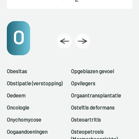
O
Obesitas
Opgeblazen gevoel
Obstipatie (verstopping)
Opvliegers
Oedeem
Orgaantransplantatie
Oncologie
Osteïtis deformans
Onychomycose
Osteoartritis
Oogaandoeningen
Osteopetrosis
(Marmerbeenziekte)