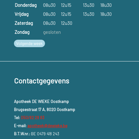
Donderdag
08u30
12u15
13u30
18u30
Vrijdag
08u30
12u15
13u30
18u30
Zaterdag
08u30
12u30
Zondag
gesloten
Volgende week
Contactgegevens
Apotheek DE WIEKE Oostkamp
Brugsestraat 17 A, 8020 Oostkamp
Tel:
050/82 28 83
E-mail:
apotheek@dewieke.be
B.T.W.nr.:
BE 0479 418 243