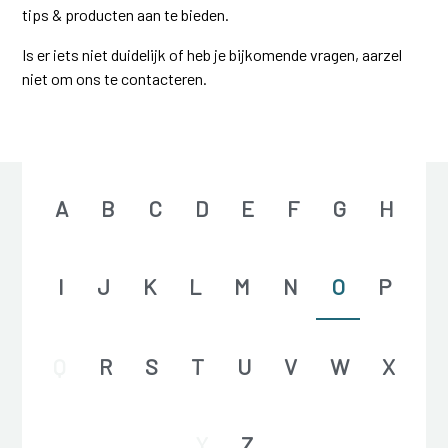
tips & producten aan te bieden.
Is er iets niet duidelijk of heb je bijkomende vragen, aarzel
niet om ons te contacteren.
A
B
C
D
E
F
G
H
I
J
K
L
M
N
O
P
Q
R
S
T
U
V
W
X
Y
Z