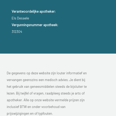
Verantwoordelijke apotheker:
Els Desaele
Vergunningsnummer apotheek:
312304
De gegevens op deze website zijn louter informatief en
vervangen geenszins een medisch advies. Je dient bij
het gebruik van geneesmiddelen steeds de bijsluiter te
lezen. Bij twijfel of vragen, raadpleeg steeds je arts of
apotheker. Alle op onze website vermelde prijzen zijn
inclusief BTW en onder voorbehoud van
prijswijzigingen en of typfouten.