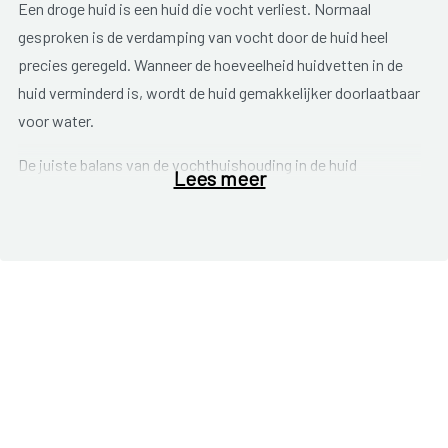
Een droge huid is een huid die vocht verliest. Normaal
gesproken is de verdamping van vocht door de huid heel
precies geregeld. Wanneer de hoeveelheid huidvetten in de
huid verminderd is, wordt de huid gemakkelijker doorlaatbaar
voor water.
De juiste balans van de vochthuishouding in de huid
Lees meer
verdwijnt en de huid droog uit. Hierdoor wordt de huid rood,
dof, trekkerig, ruw en schilferend. Droge huid geeft vaak
jeuk
.
Bovendien kunnen kleine
kloofjes
in de huid ontstaan.
Sommige mensen hebben van nature een droge huid (
erfelijk
).
Sommige stoffen (zoals zeep, schoonmaakmiddelen), lang
douchen of baden en de handen zeer vaak wassen
(beroepsmatig), kunnen de huid uitdrogen doordat de
natuurlijke vetlaag van de huid wordt weggewassen.