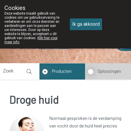
Cookies
Apotheek DE WIEKE Oostkamp
Deze website maakt gebruik van
050/82 28 83
cookies om uw gebruikservaring te
verbeteren en om onze diensten en
Ik ga akkoord
aanbiedingen aan te passen aan
uw interesses. Door op deze
website te blijven, accepteert u dit
gebruik van cookies.
Klik hier voor
meer info
.
Nu
gesloten
opent om 13u30
Producten
Oplossingen
Droge huid
Normaal gesproken is de verdamping
van vocht door de huid heel precies