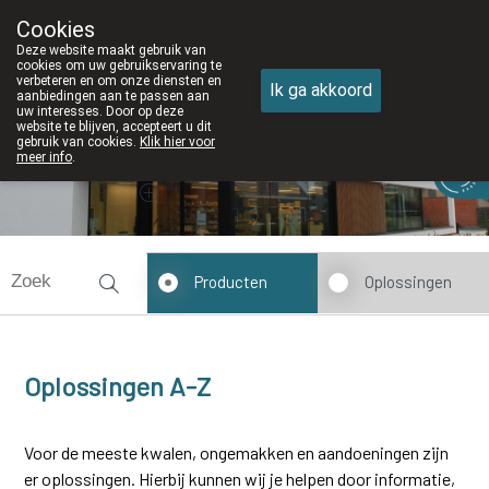
Cookies
Apotheek DE WIEKE Oostkamp
Deze website maakt gebruik van
050/82 28 83
cookies om uw gebruikservaring te
verbeteren en om onze diensten en
Ik ga akkoord
aanbiedingen aan te passen aan
uw interesses. Door op deze
website te blijven, accepteert u dit
gebruik van cookies.
Klik hier voor
meer info
.
Vandaag
Nu
gesloten
Producten
Oplossingen
Oplossingen A-Z
Voor de meeste kwalen, ongemakken en aandoeningen zijn
er oplossingen. Hierbij kunnen wij je helpen door informatie,