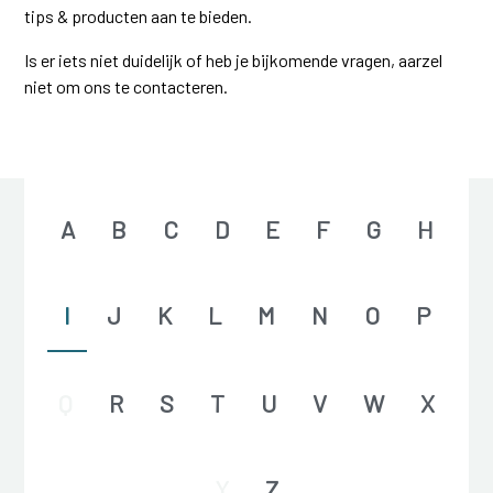
tips & producten aan te bieden.
Is er iets niet duidelijk of heb je bijkomende vragen, aarzel
niet om ons te contacteren.
A
B
C
D
E
F
G
H
I
J
K
L
M
N
O
P
Q
R
S
T
U
V
W
X
Y
Z