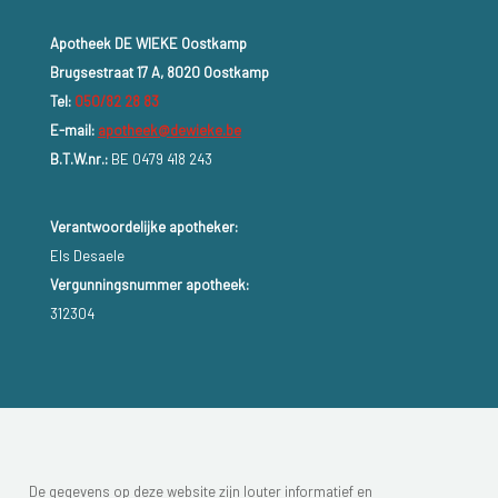
Apotheek DE WIEKE Oostkamp
Brugsestraat 17 A, 8020 Oostkamp
Tel:
050/82 28 83
E-mail:
apotheek@dewieke.be
B.T.W.nr.:
BE 0479 418 243
Verantwoordelijke apotheker:
Els Desaele
Vergunningsnummer apotheek:
312304
De gegevens op deze website zijn louter informatief en