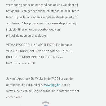
vervangen geenszins een medisch advies. Je dient bij
het gebruik van geneesmiddelen steeds de bijsluiter te
lezen. Bij twijfel of vragen, raadpleeg steeds je arts of
apotheker. Alle op onze website vermelde prijzen zijn
inclusief BTW en onder voorbehoud van
prijswijzigingen en of typfouten.
VERANTWOORDELIJKE APOTHEKER: Els Desaele
VERGUNNINGSNUMMER van de apotheek :
312304
ONDERNEMINGSNUMMER:
BE 0479 418 243
NACEBELcode: 47910
Je vindt Apotheek De Wieke in de FAGG list van de
apotheken die vergund zijn.
www.fagg.be
, dat de
wettelikheid van de Belgische (online) apotheken moet
controleren.