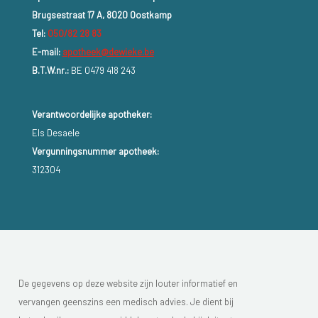
Brugsestraat 17 A, 8020 Oostkamp
Tel:
050/82 28 83
E-mail:
apotheek@dewieke.be
B.T.W.nr.:
BE 0479 418 243
Verantwoordelijke apotheker:
Els Desaele
Vergunningsnummer apotheek:
312304
De gegevens op deze website zijn louter informatief en
vervangen geenszins een medisch advies. Je dient bij