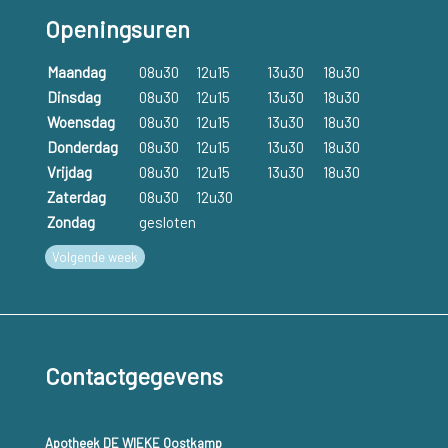
Acromegalie kan behandeld worden met een operatie,
Openingsuren
radiotherapie of met geneesmiddelen. Welke behandeling het
Maandag
08u30
12u15
13u30
18u30
meest geschikt is, is sterk individueel afhankelijk.
Dinsdag
08u30
12u15
13u30
18u30
Woensdag
08u30
12u15
13u30
18u30
Donderdag
08u30
12u15
13u30
18u30
Vrijdag
08u30
12u15
13u30
18u30
Zaterdag
08u30
12u30
Zondag
gesloten
Volgende week
Contactgegevens
Apotheek DE WIEKE Oostkamp