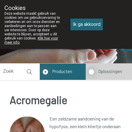
Cookies
Apotheek DE WIEKE Oostkamp
Deze website maakt gebruik van
050/82 28 83
cookies om uw gebruikservaring te
verbeteren en om onze diensten en
Ik ga akkoord
aanbiedingen aan te passen aan
uw interesses. Door op deze
website te blijven, accepteert u dit
gebruik van cookies.
Klik hier voor
meer info
.
Vandaag
open tot 12u30
Producten
Oplossingen
Acromegalie
Een zeldzame aandoening van de
hypofyse, een klein kliertje onderaan