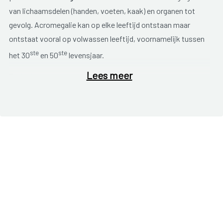
van lichaamsdelen (handen, voeten, kaak) en organen tot
gevolg. Acromegalie kan op elke leeftijd ontstaan maar
ontstaat vooral op volwassen leeftijd, voornamelijk tussen
ste
ste
het 30
en 50
levensjaar.
Lees meer
Typische symptomen
zijn:
groter wordende handen en voeten;
veranderende gelaatstrekken (neus, kaken, oren);
snurken (vergroting tong);
slaapstoornissen;
overmatig zweten;
gewrichtspijn, stijfheid;