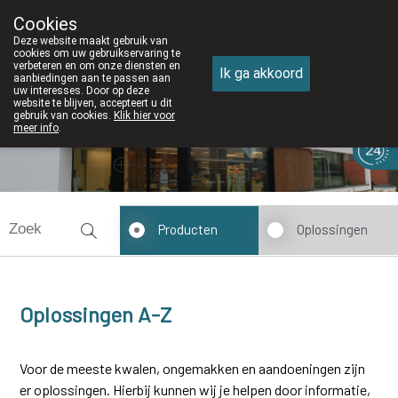
Cookies
Apotheek DE WIEKE Oostkamp
Deze website maakt gebruik van
050/82 28 83
cookies om uw gebruikservaring te
verbeteren en om onze diensten en
Ik ga akkoord
aanbiedingen aan te passen aan
uw interesses. Door op deze
website te blijven, accepteert u dit
gebruik van cookies.
Klik hier voor
meer info
.
Vandaag
Nu
gesloten
Producten
Oplossingen
Oplossingen A-Z
Voor de meeste kwalen, ongemakken en aandoeningen zijn
er oplossingen. Hierbij kunnen wij je helpen door informatie,