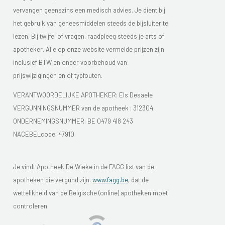
vervangen geenszins een medisch advies. Je dient bij
het gebruik van geneesmiddelen steeds de bijsluiter te
lezen. Bij twijfel of vragen, raadpleeg steeds je arts of
apotheker. Alle op onze website vermelde prijzen zijn
inclusief BTW en onder voorbehoud van
prijswijzigingen en of typfouten.
VERANTWOORDELIJKE APOTHEKER: Els Desaele
VERGUNNINGSNUMMER van de apotheek :
312304
ONDERNEMINGSNUMMER:
BE 0479 418 243
NACEBELcode: 47910
Je vindt Apotheek De Wieke in de FAGG list van de
apotheken die vergund zijn.
www.fagg.be
, dat de
wettelikheid van de Belgische (online) apotheken moet
controleren.