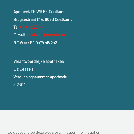
Apotheek DE WIEKE Oostkamp
Brugsestraat 17 A, 8020 Oostkamp
Tel:
050/82 28 83
E-mail:
apotheek@dewieke.be
B.T.W.nr.:
BE 0479 418 243
Verantwoordelijke apotheker:
Els Desaele
Vergunningsnummer apotheek:
312304
De gegevens op deze website zijn louter informatief en