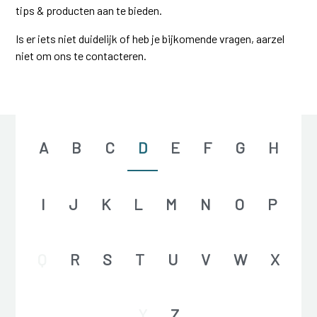
tips & producten aan te bieden.
Is er iets niet duidelijk of heb je bijkomende vragen, aarzel
niet om ons te contacteren.
A
B
C
D
E
F
G
H
I
J
K
L
M
N
O
P
Q
R
S
T
U
V
W
X
Y
Z