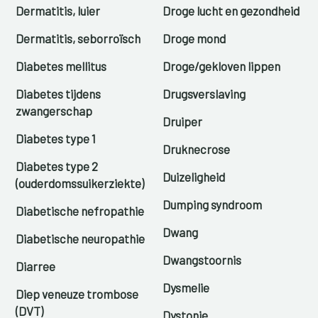
Dermatitis, luier
Droge lucht en gezondheid
Dermatitis, seborroïsch
Droge mond
Diabetes mellitus
Droge/gekloven lippen
Diabetes tijdens
Drugsverslaving
zwangerschap
Druiper
Diabetes type 1
Druknecrose
Diabetes type 2
Duizeligheid
(ouderdomssuikerziekte)
Dumping syndroom
Diabetische nefropathie
Dwang
Diabetische neuropathie
Dwangstoornis
Diarree
Dysmelie
Diep veneuze trombose
(DVT)
Dystonie