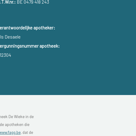
.T.W.nr.:
BE 0479 418 243
erantwoordelijke apotheker:
ls Desaele
ergunningsnummer apotheek:
12304
heek De Wieke in de
 de apotheken die
www.fagg.be
, dat de