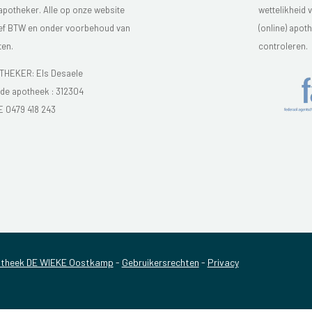
 apotheker. Alle op onze website
wettelikheid 
sief BTW en onder voorbehoud van
(online) apo
ten.
controleren.
HEKER: Els Desaele
e apotheek :
312304
E 0479 418 243
theek DE WIEKE Oostkamp
-
Gebruikersrechten
-
Privacy