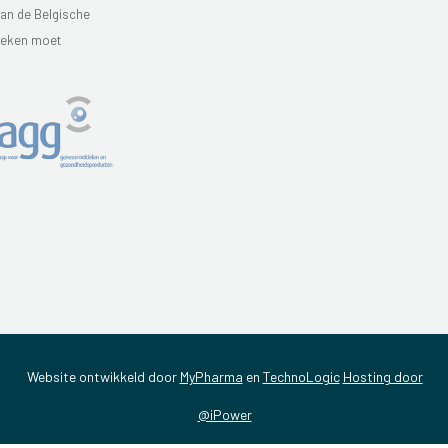
van de Belgische
theken moet
Website ontwikkeld door
MyPharma
en
TechnoLogic
Hosting door
@iPower