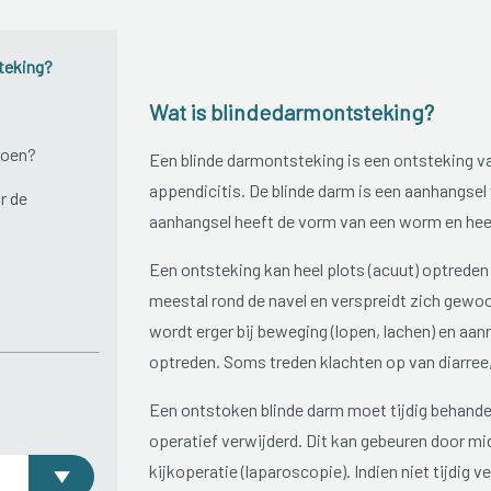
teking?
Wat is blindedarmontsteking?
doen?
Een blinde darmontsteking is een ontsteking v
appendicitis. De blinde darm is een aanhangsel 
r de
aanhangsel heeft de vorm van een worm en hee
Een ontsteking kan heel plots (acuut) optreden 
meestal rond de navel en verspreidt zich gewoon
wordt erger bij beweging (lopen, lachen) en aa
optreden. Soms treden klachten op van diarree,
Een ontstoken blinde darm moet tijdig behande
operatief verwijderd. Dit kan gebeuren door mid
kijkoperatie (laparoscopie). Indien niet tijdig