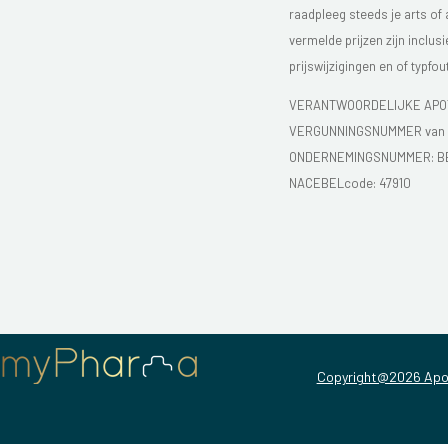
raadpleeg steeds je arts of
vermelde prijzen zijn inclu
prijswijzigingen en of typfou
VERANTWOORDELIJKE APOT
VERGUNNINGSNUMMER van d
ONDERNEMINGSNUMMER:
B
NACEBELcode: 47910
Copyright@2026 Apo