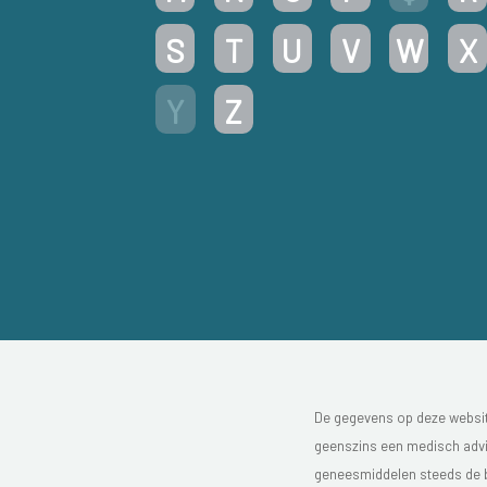
S
T
U
V
W
X
Y
Z
De gegevens op deze website
geenszins een medisch advie
geneesmiddelen steeds de bijs