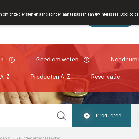
 om onze diensten en aanbiedingen aan te passen aan uw interesses. Door op deze w
Wachtdienst
Vandaag
Nu
gesloten
en
Goed om weten
Noodnum
 A-Z
Producten A-Z
Reservatie
Producten
ngen A-Z
>
Blindedarmontsteking