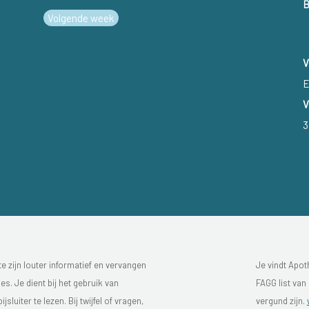
B
Volgende week
V
E
V
3
 zijn louter informatief en vervangen
Je vindt Apot
s. Je dient bij het gebruik van
FAGG list van
luiter te lezen. Bij twijfel of vragen,
vergund zijn.