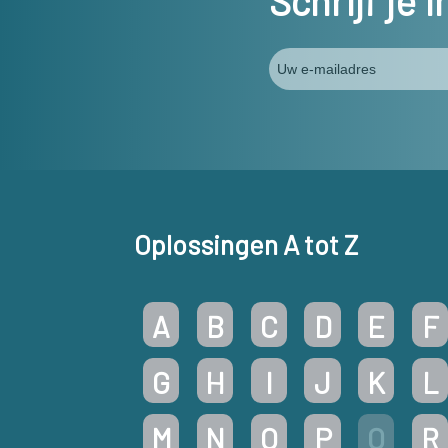
Schrijf je 
Oplossingen A tot Z
A
B
C
D
E
F
G
H
I
J
K
L
M
N
O
P
Q
R