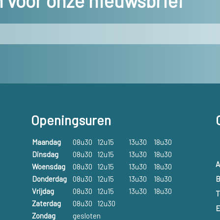
in voor onze nieuwsbrief
Openingsuren
Maandag
08u30
12u15
13u30
18u30
Dinsdag
08u30
12u15
13u30
18u30
A
Woensdag
08u30
12u15
13u30
18u30
B
Donderdag
08u30
12u15
13u30
18u30
Vrijdag
08u30
12u15
13u30
18u30
T
Zaterdag
08u30
12u30
E
Zondag
gesloten