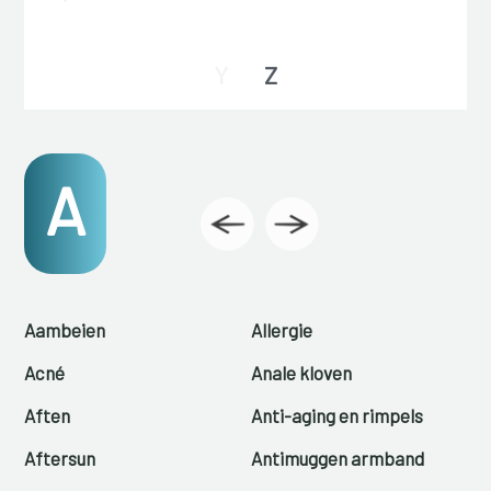
Y
Z
A
Aambeien
Allergie
Acné
Anale kloven
Aften
Anti-aging en rimpels
Aftersun
Antimuggen armband