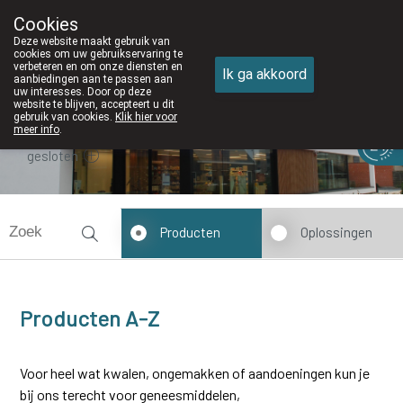
Cookies
Apotheek DE WIEKE Oostkamp
Deze website maakt gebruik van
050/82 28 83
cookies om uw gebruikservaring te
verbeteren en om onze diensten en
Ik ga akkoord
aanbiedingen aan te passen aan
uw interesses. Door op deze
website te blijven, accepteert u dit
gebruik van cookies.
Klik hier voor
meer info
.
gesloten
Producten
Oplossingen
Producten A-Z
Voor heel wat kwalen, ongemakken of aandoeningen kun je
bij ons terecht voor geneesmiddelen,