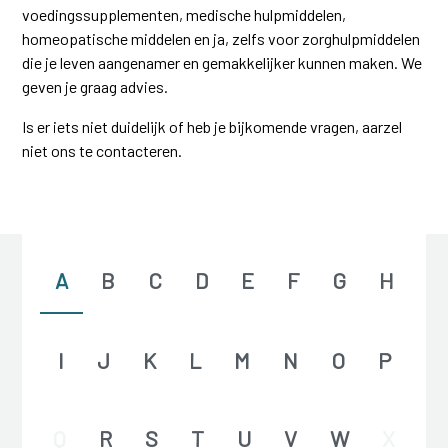
voedingssupplementen, medische hulpmiddelen,
homeopatische middelen en ja, zelfs voor zorghulpmiddelen
die je leven aangenamer en gemakkelijker kunnen maken. We
geven je graag advies.
Is er iets niet duidelijk of heb je bijkomende vragen, aarzel
niet ons te contacteren.
A
B
C
D
E
F
G
H
I
J
K
L
M
N
O
P
Q
R
S
T
U
V
W
X