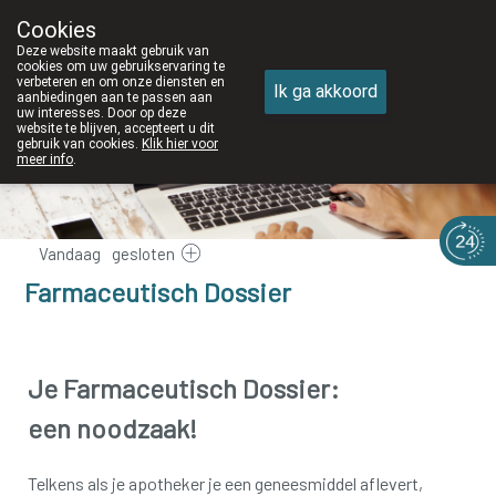
Cookies
Apotheek DE WIEKE Oostkamp
Deze website maakt gebruik van
050/82 28 83
cookies om uw gebruikservaring te
verbeteren en om onze diensten en
Ik ga akkoord
aanbiedingen aan te passen aan
uw interesses. Door op deze
website te blijven, accepteert u dit
gebruik van cookies.
Klik hier voor
meer info
.
Vandaag
gesloten
Farmaceutisch Dossier
Je Farmaceutisch Dossier:
een noodzaak!
Telkens als je apotheker je een geneesmiddel aflevert,