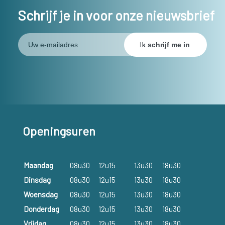
Schrijf je in voor onze nieuwsbrief
Openingsuren
Maandag
08u30
12u15
13u30
18u30
Dinsdag
08u30
12u15
13u30
18u30
Woensdag
08u30
12u15
13u30
18u30
Donderdag
08u30
12u15
13u30
18u30
Vrijdag
08u30
12u15
13u30
18u30