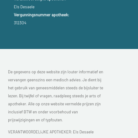
Els Desaele
Vergunningsnummer apotheek:
312304
De gegevens op deze website zijn louter informatief en
vervangen geenszins een medisch advies. Je dient bij
het gebruik van geneesmiddelen steeds de bijsluiter te
lezen. Bij twijfel of vragen, raadpleeg steeds je arts of
apotheker. Alle op onze website vermelde prijzen zijn
inclusief BTW en onder voorbehoud van
prijswijzigingen en of typfouten.
VERANTWOORDELIJKE APOTHEKER: Els Desaele