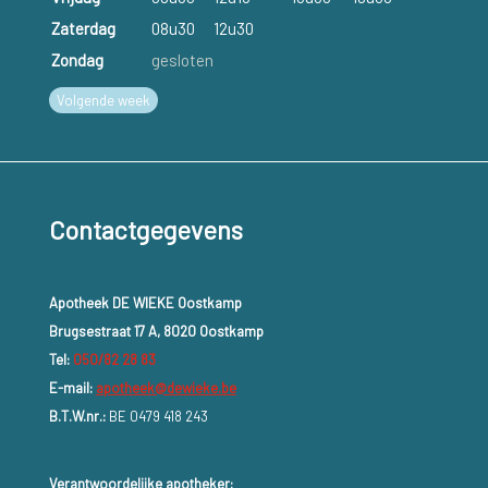
Zaterdag
08u30
12u30
Zondag
gesloten
Volgende week
Contactgegevens
Apotheek DE WIEKE Oostkamp
Brugsestraat 17 A, 8020 Oostkamp
Tel:
050/82 28 83
E-mail:
apotheek@dewieke.be
B.T.W.nr.:
BE 0479 418 243
Verantwoordelijke apotheker: