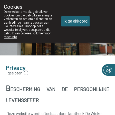
Cookies
Apotheek DE WIEKE Oostkamp
Deze website maakt gebruik van
050/82 28 83
cookies om uw gebruikservaring te
verbeteren en om onze diensten en
Ik ga akkoord
aanbiedingen aan te passen aan
uw interesses. Door op deze
website te blijven, accepteert u dit
gebruik van cookies.
Klik hier voor
meer info
.
Privacy
gesloten
Bescherming van de persoonlijke
levenssfeer
Deze website wordt uitgebaat door Apotheek De Wieke