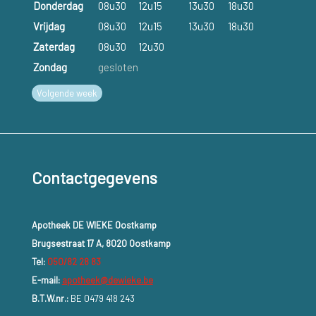
Donderdag
08u30
12u15
13u30
18u30
Vrijdag
08u30
12u15
13u30
18u30
Zaterdag
08u30
12u30
Zondag
gesloten
Volgende week
Contactgegevens
Apotheek DE WIEKE Oostkamp
Brugsestraat 17 A, 8020 Oostkamp
Tel:
050/82 28 83
E-mail:
apotheek@dewieke.be
B.T.W.nr.:
BE 0479 418 243