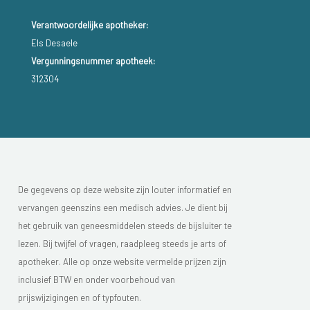
Verantwoordelijke apotheker:
Els Desaele
Vergunningsnummer apotheek:
312304
De gegevens op deze website zijn louter informatief en
vervangen geenszins een medisch advies. Je dient bij
het gebruik van geneesmiddelen steeds de bijsluiter te
lezen. Bij twijfel of vragen, raadpleeg steeds je arts of
apotheker. Alle op onze website vermelde prijzen zijn
inclusief BTW en onder voorbehoud van
prijswijzigingen en of typfouten.