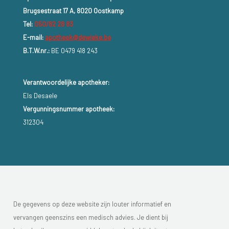
Brugsestraat 17 A, 8020 Oostkamp
Tel:
050/82 28 83
E-mail:
apotheek@dewieke.be
B.T.W.nr.:
BE 0479 418 243
Verantwoordelijke apotheker:
Els Desaele
Vergunningsnummer apotheek:
312304
De gegevens op deze website zijn louter informatief en
vervangen geenszins een medisch advies. Je dient bij