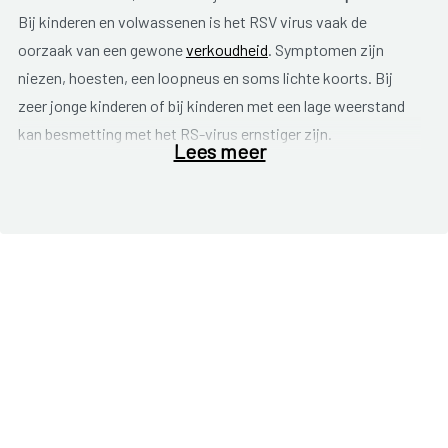
Bij kinderen en volwassenen is het RSV virus vaak de
oorzaak van een gewone
verkoudheid
. Symptomen zijn
niezen, hoesten, een loopneus en soms lichte koorts. Bij
zeer jonge kinderen of bij kinderen met een lage weerstand
kan besmetting met het RS-virus ernstiger zijn.
Lees meer
Risicogroepen voor een ernstiger verloop van de infectie
zijn:
zuigelingen jonger dan zes maanden.
vroeggeboorte.
onderliggende hart- of longaandoening.
lage weerstand.
De infectie begint, ook bij deze risicogroepen, zoals een
gewone verkoudheid maar kan in korte tijd verergeren. Het