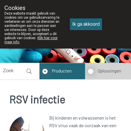
Cookies
Apotheek DE WIEKE Oostkamp
Deze website maakt gebruik van
050/82 28 83
cookies om uw gebruikservaring te
verbeteren en om onze diensten en
Ik ga akkoord
aanbiedingen aan te passen aan
uw interesses. Door op deze
website te blijven, accepteert u dit
gebruik van cookies.
Klik hier voor
meer info
.
gesloten
Producten
Oplossingen
RSV infectie
Bij kinderen en volwassenen is het
RSV virus vaak de oorzaak van een