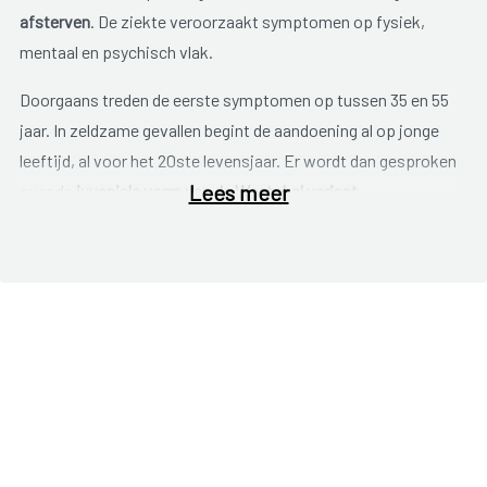
afsterven
. De ziekte veroorzaakt symptomen op fysiek,
mentaal en psychisch vlak.
Doorgaans treden de eerste symptomen op tussen 35 en 55
jaar. In zeldzame gevallen begint de aandoening al op jonge
leeftijd, al voor het 20ste levensjaar. Er wordt dan gesproken
Lees meer
over de
juveniele vorm van de Westphal variant
.
De
symptomen
bij de ziekte van Huntington worden
onderverdeeld in drie categorieën, namelijk:
Neurologische symptomen (lichamelijk);
Psychiatrische symptomen (gedrag);
Cognitieve symptomen (mentaal).
Onder neurologische symptomen horen onder andere