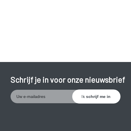
ongecontroleerde en onwillekeurige bewegingen,
evenwichtsstoornissen, spierstijfheid, slik- en
spraakstoornissen.
Voorbeelden van psychiatrische symptomen zijn woede-
uitbarstingen, somberheid, lusteloosheid, wantrouwigheid,
angst en depressie.
Ook de cognitieve functies gaan geleidelijk achteruit.
Voorbeelden zijn een achteruitgang van het geheugen en de
concentratie, verlies van interesse, moeilijkheden met
Schrijf je in voor onze nieuwsbrief
organiseren,... .
De ziekte van Huntington kan niet genezen worden. Met
behulp van bepaalde geneesmiddelen kunnen klachten wel
verminderd worden. De aandoening kent een langzaam
verloop en leidt na gemiddeld 15 tot 20 jaar tot overlijden.