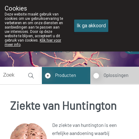
Cookies
Apotheek DE WIEKE Oostkamp
Deze website maakt gebruik van
050/82 28 83
cookies om uw gebruikservaring te
verbeteren en om onze diensten en
Ik ga akkoord
aanbiedingen aan te passen aan
uw interesses. Door op deze
website te blijven, accepteert u dit
gebruik van cookies.
Klik hier voor
meer info
.
Vandaag
open tot 18u30
Producten
Oplossingen
Ziekte van Huntington
De ziekte van huntington is een
erfelijke aandoening waarbij