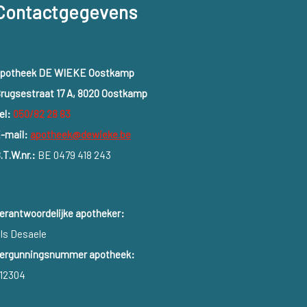
Contactgegevens
potheek DE WIEKE Oostkamp
rugsestraat 17 A, 8020 Oostkamp
el:
050/82 28 83
-mail:
apotheek@dewieke.be
.T.W.nr.:
BE 0479 418 243
erantwoordelijke apotheker:
ls Desaele
ergunningsnummer apotheek:
12304