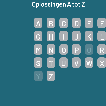
Oplossingen A tot Z
A
B
C
D
E
F
G
H
I
J
K
L
M
N
O
P
Q
R
S
T
U
V
W
X
Y
Z