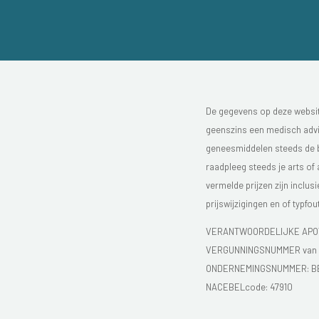
De gegevens op deze website
geenszins een medisch advie
geneesmiddelen steeds de bijs
raadpleeg steeds je arts of
vermelde prijzen zijn inclu
prijswijzigingen en of typfou
VERANTWOORDELIJKE APOT
VERGUNNINGSNUMMER van d
ONDERNEMINGSNUMMER:
B
NACEBELcode: 47910