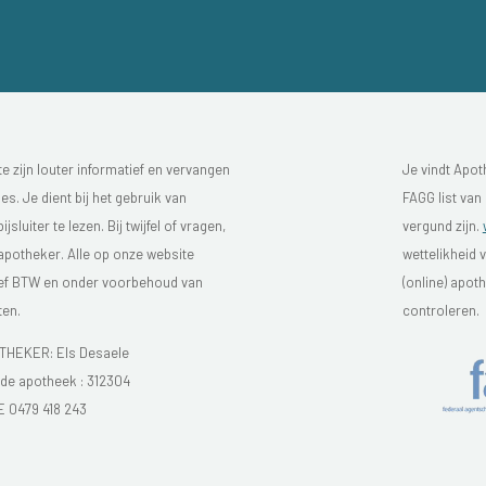
 zijn louter informatief en vervangen
Je vindt Apot
s. Je dient bij het gebruik van
FAGG list van
luiter te lezen. Bij twijfel of vragen,
vergund zijn.
 apotheker. Alle op onze website
wettelikheid 
sief BTW en onder voorbehoud van
(online) apo
ten.
controleren.
HEKER: Els Desaele
e apotheek :
312304
E 0479 418 243