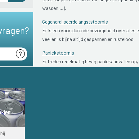
wassen,…).
Gegeneraliseerde angststoornis
vragen?
Er is een voortdurende bezorgdheid over alles 
veel en is bijna altijd gespannen en rusteloos.
Paniekstoornis
Er treden regelmatig hevig paniekaanvallen op, z
dat situaties of plaatsen die een paniekaanva
Posttraumatische stress stoornis/ PTSS
Hevige angstklachten worden veroorzaakt door 
Sociale angststoornis
nkjes
Mensen met een sociale angststoornis zijn extr
van anderen of zich belachelijk te maken. Con
bij