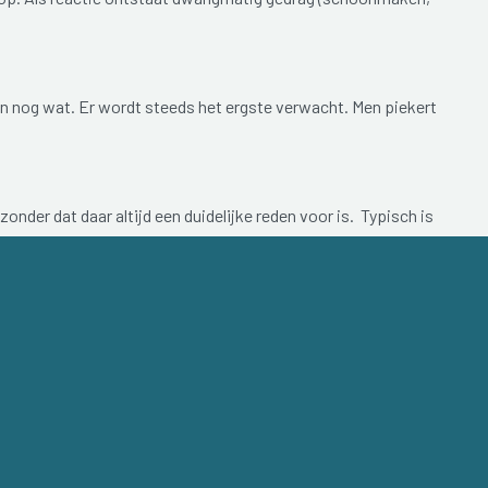
en nog wat. Er wordt steeds het ergste verwacht. Men piekert
onder dat daar altijd een duidelijke reden voor is. Typisch is
l kunnen uitlokken worden vermeden.
een ingrijpende gebeurtenis in het verleden.
eem verlegen. Ze zijn voortdurend bang om kritiek te krijgen
tact met anderen wordt zoveel mogelijk vermeden.