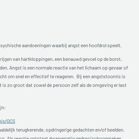
sychische aandoeningen waarbij angst een hoofdrol speelt.
krijgen van hartkloppingen, een benauwd gevoel op de borst,
en. Angst is een normale reactie van het lichaam op gevaar of
cht om snel en effectief te reageren. Bij een angststoornis is
t is zo groot dat zowel de persoon zelf als de omgeving er last
jn:
nis/OCS
aldelijk terugkerende, opdringerige gedachten en/of beelden.
op. Als reactie ontstaat dwangmatig gedrag (schoonmaken,