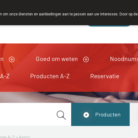
 om onze diensten en aanbiedingen aan te passen aan uw interesses. Door op deze w
Wachtdienst
Vandaag
gesloten
en
Goed om weten
Noodnum
 A-Z
Producten A-Z
Reservatie
Producten
ngen A-Z
>
Angst