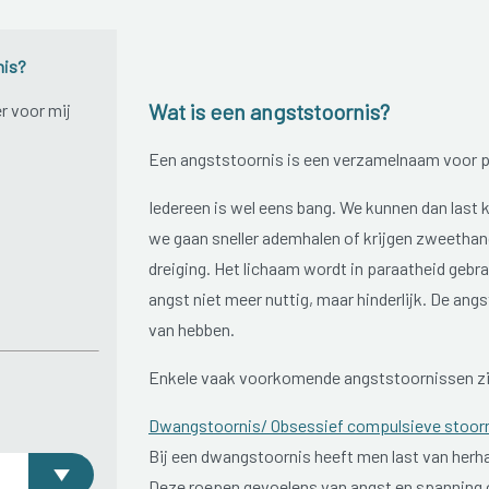
nis?
Wat is een angststoornis?
r voor mij
Een angststoornis is een verzamelnaam voor p
Iedereen is wel eens bang. We kunnen dan last 
we gaan sneller ademhalen of krijgen zweethand
dreiging. Het lichaam wordt in paraatheid gebra
angst niet meer nuttig, maar hinderlijk. De angs
van hebben.
Enkele vaak voorkomende angststoornissen zi
Dwangstoornis/ Obsessief compulsieve stoor
Bij een dwangstoornis heeft men last van herha
Deze roepen gevoelens van angst en spanning 