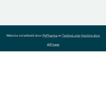
Website ontwikkeld door
MyPharma
en
TechnoLogic
Hosting door
@iPower