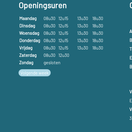
Openingsuren
Maandag
08u30
12u15
13u30
18u30
Dinsdag
08u30
12u15
13u30
18u30
A
Woensdag
08u30
12u15
13u30
18u30
B
Donderdag
08u30
12u15
13u30
18u30
Vrijdag
08u30
12u15
13u30
18u30
T
Zaterdag
08u30
12u30
E
Zondag
gesloten
B
Volgende week
V
E
V
3