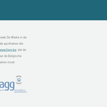
heek De Wieke in de
 de apotheken die
www.fagg.be
, dat de
van de Belgische
theken moet