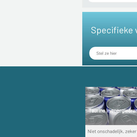
Specifieke 
Taurine in energiedra
Niet onschadelijk, zeker 