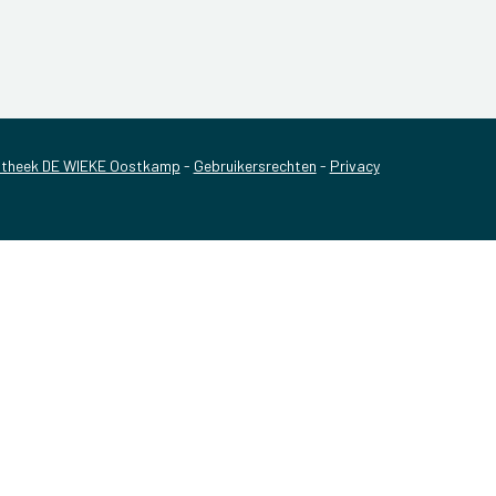
theek DE WIEKE Oostkamp
-
Gebruikersrechten
-
Privacy