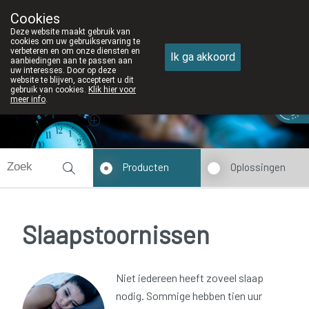
Cookies
Apotheek DE WIEKE Oostkamp
Deze website maakt gebruik van
050/82 28 83
cookies om uw gebruikservaring te
verbeteren en om onze diensten en
Ik ga akkoord
aanbiedingen aan te passen aan
uw interesses. Door op deze
website te blijven, accepteert u dit
gebruik van cookies.
Klik hier voor
Vandaag
Nu
gesloten
meer info
.
Producten
Oplossingen
Slaapstoornissen
Niet iedereen heeft zoveel slaap
nodig. Sommige hebben tien uur