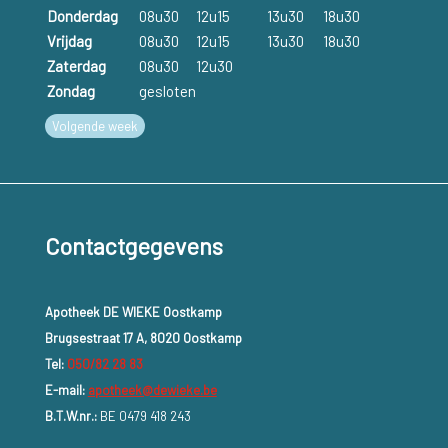
Donderdag
08u30
12u15
13u30
18u30
Vrijdag
08u30
12u15
13u30
18u30
Zaterdag
08u30
12u30
Zondag
gesloten
Volgende week
Contactgegevens
Apotheek DE WIEKE Oostkamp
Brugsestraat 17 A, 8020 Oostkamp
Tel:
050/82 28 83
E-mail:
apotheek@dewieke.be
B.T.W.nr.:
BE 0479 418 243