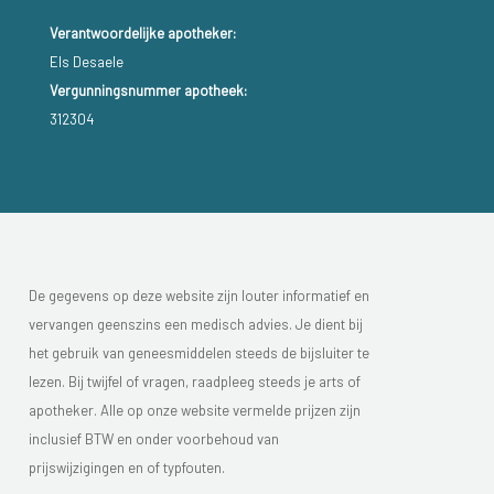
Verantwoordelijke apotheker:
Els Desaele
Vergunningsnummer apotheek:
312304
De gegevens op deze website zijn louter informatief en
vervangen geenszins een medisch advies. Je dient bij
het gebruik van geneesmiddelen steeds de bijsluiter te
lezen. Bij twijfel of vragen, raadpleeg steeds je arts of
apotheker. Alle op onze website vermelde prijzen zijn
inclusief BTW en onder voorbehoud van
prijswijzigingen en of typfouten.