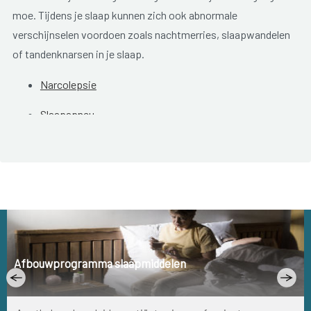
moe. Tijdens je slaap kunnen zich ook abnormale
verschijnselen voordoen zoals nachtmerries, slaapwandelen
of tandenknarsen in je slaap.
Narcolepsie
Slaapapneu
Slapeloosheid
Snurken
Rusteloze benen syndroom
(RLS)
Afbouwprogramma slaapmiddelen