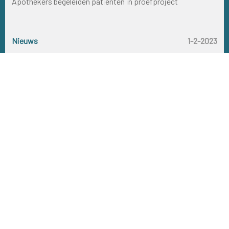
Apothekers begeleiden patiënten in proefproject
Nieuws
Nieuws
5-9-2022
1-2-2023