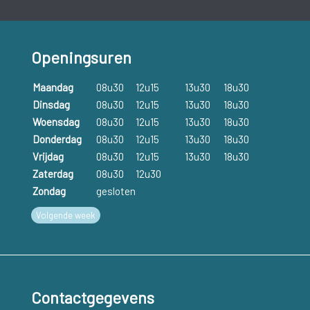
Bij een beroerte treden dezelfde symptomen op maar wordt
een halsslagader langere tijd afgesloten en is er wel blijvende
hersenschade.
Openingsuren
Een TIA komt voornamelijk voor bij personen boven de 65
Maandag
08u30
12u15
13u30
18u30
jaar, waarbij mannen een groter risico hebben dan vrouwen.
Dinsdag
08u30
12u15
13u30
18u30
Hoewel er meestal geen blijvende beschadigingen zijn,
Woensdag
08u30
12u15
13u30
18u30
moeten symptomen steeds ernstig genomen worden.
Donderdag
08u30
12u15
13u30
18u30
Zonder behandeling krijgt ongeveer één op drie personen
Vrijdag
08u30
12u15
13u30
18u30
later een beroerte.
Zaterdag
08u30
12u30
Zondag
gesloten
Volgende week
Contactgegevens