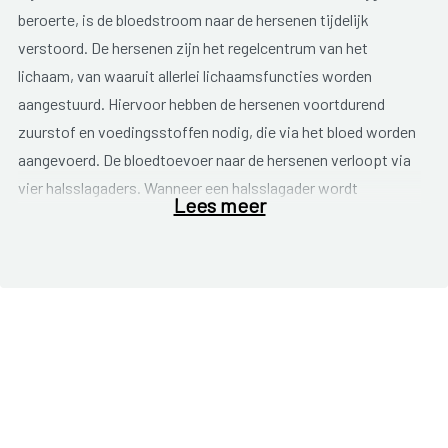
beroerte, is de bloedstroom naar de hersenen tijdelijk
verstoord. De hersenen zijn het regelcentrum van het
lichaam, van waaruit allerlei lichaamsfuncties worden
aangestuurd. Hiervoor hebben de hersenen voortdurend
zuurstof en voedingsstoffen nodig, die via het bloed worden
aangevoerd. De bloedtoevoer naar de hersenen verloopt via
vier halsslagaders. Wanneer een halsslagader wordt
Lees meer
afgesloten, krijgt een deel van de hersenen te weinig
voedingsstoffen en zuurstof en vallen bepaalde
lichaamsfuncties uit. Afhankelijk van het hersengedeelte dat
wordt afgesloten, treden er symptomen, of
uitvalverschijnselen, op:
Dubbelzien of uitval zicht aan één of aan beide ogen;
Wartaal spreken, niet uit woorden komen;