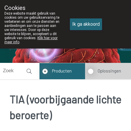
Cookies
Apotheek DE WIEKE Oostkamp
Deze website maakt gebruik van
050/82 28 83
cookies om uw gebruikservaring te
verbeteren en om onze diensten en
Ik ga akkoord
aanbiedingen aan te passen aan
uw interesses. Door op deze
website te blijven, accepteert u dit
gebruik van cookies.
Klik hier voor
meer info
.
gesloten
Producten
Oplossingen
TIA (voorbijgaande lichte
beroerte)