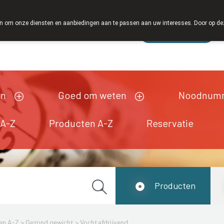
 om onze diensten en aanbiedingen aan te passen aan uw interesses. Door op deze w
Wachtdienst
Vandaag
open tot 18u30
en
Goed om weten
Noodnum
 A-Z
Producten A-Z
Reservatie
Producten
en A-Z
>
Gezond gewicht
>
Vochtafdrijvend