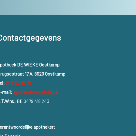
Contactgegevens
potheek DE WIEKE Oostkamp
rugsestraat 17 A, 8020 Oostkamp
el:
050/82 28 83
-mail:
apotheek@dewieke.be
.T.W.nr.:
BE 0479 418 243
erantwoordelijke apotheker: