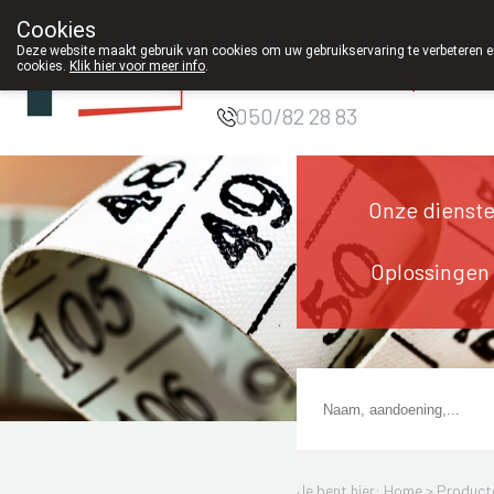
Cookies
Apotheek DE
Deze website maakt gebruik van cookies om uw gebruikservaring te verbeteren en
cookies.
Klik hier voor meer info
.
WIEKE Oostkamp
050/82 28 83
Onze dienst
Oplossingen
Je bent hier: Home >
Product