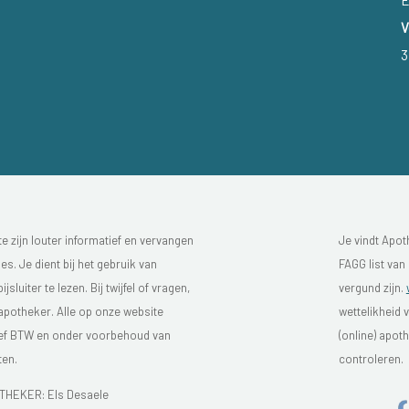
E
V
3
 zijn louter informatief en vervangen
Je vindt Apot
s. Je dient bij het gebruik van
FAGG list van
luiter te lezen. Bij twijfel of vragen,
vergund zijn.
 apotheker. Alle op onze website
wettelikheid 
sief BTW en onder voorbehoud van
(online) apo
ten.
controleren.
HEKER: Els Desaele