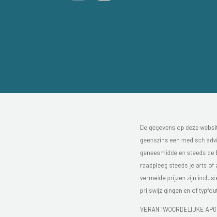
De gegevens op deze website
geenszins een medisch advie
geneesmiddelen steeds de bijs
raadpleeg steeds je arts of
vermelde prijzen zijn inclu
prijswijzigingen en of typfou
VERANTWOORDELIJKE APOT