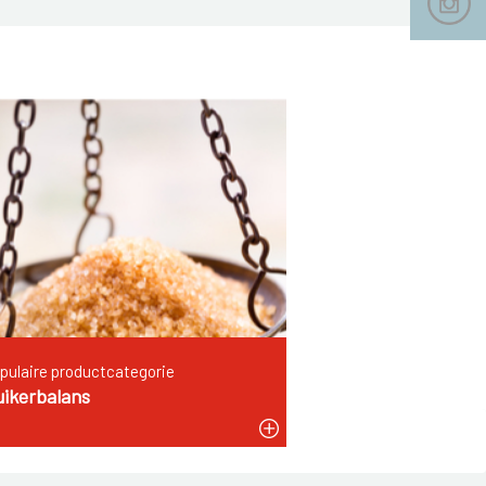
pulaire productcategorie
uikerbalans