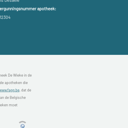
ls Desaele
ergunningsnummer apotheek:
12304
heek De Wieke in de
 de apotheken die
www.fagg.be
, dat de
van de Belgische
theken moet