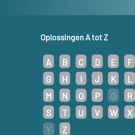
Oplossingen A tot Z
A
B
C
D
E
F
G
H
I
J
K
L
M
N
O
P
Q
R
S
T
U
V
W
X
Y
Z