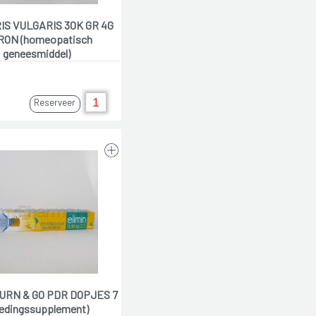
S VULGARIS 30K GR 4G
RON (homeopatisch
geneesmiddel)
Reserveer
TURN & GO PDR DOPJES 7
edingssupplement)