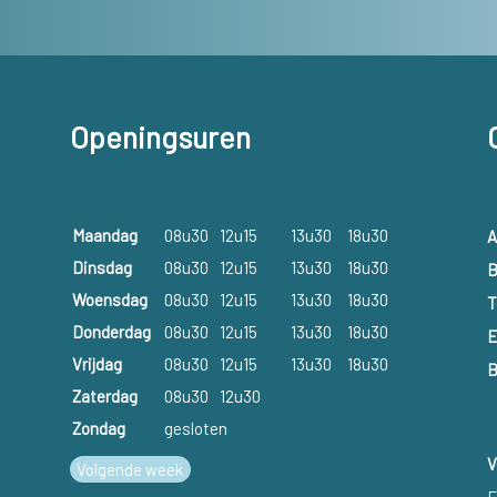
Openingsuren
Maandag
08u30
12u15
13u30
18u30
A
Dinsdag
08u30
12u15
13u30
18u30
B
Woensdag
08u30
12u15
13u30
18u30
T
Donderdag
08u30
12u15
13u30
18u30
E
Vrijdag
08u30
12u15
13u30
18u30
B
Zaterdag
08u30
12u30
Zondag
gesloten
V
Volgende week