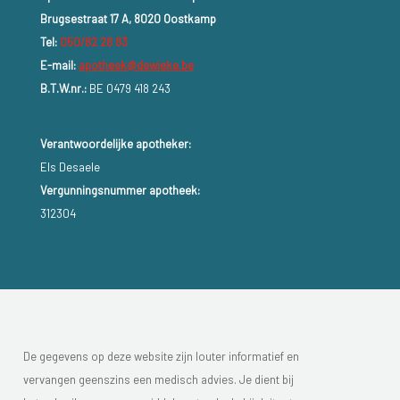
Brugsestraat 17 A, 8020 Oostkamp
Tel:
050/82 28 83
E-mail:
apotheek@dewieke.be
B.T.W.nr.:
BE 0479 418 243
Verantwoordelijke apotheker:
Els Desaele
Vergunningsnummer apotheek:
312304
De gegevens op deze website zijn louter informatief en
vervangen geenszins een medisch advies. Je dient bij