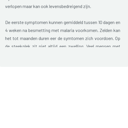
verlopen maar kan ook levensbedreigend zijn.
De eerste symptomen kunnen gemiddeld tussen 10 dagen en
4 weken na besmetting met malaria voorkomen. Zelden kan
het tot maanden duren eer de symtomen zich voordoen. Op
de steekplek zit niet altijd een zwelling. Veel mensen met
malaria kunnen zich dan ook niet herinneren dat ze gestoken
zijn. Malaria kan worden aangetoond door bloedonderzoek.
De kans dat de parasiet in uw bloed wordt gevonden, is het
grootst wanneer je koorts hebt. Malaria tijdens een
zwangerschap bedreigt zowel moeder als kind.
Meestal doet malaria zich voor in aanvallen van 4 tot 8 uur.
De aanvallen kunnen terugkeren om de 2 tot 3 dagen. Tussen
de aanvallen is ernstige vermoeidheid het belangrijkste
symptoom.