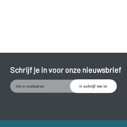
Tijdens aanvallen voel je je grieperig en moe, meestal met
koorts, hoofdpijn en/of spierpijn. De koorts kan hoog zijn,
met koude rillingen en hevige transpiratie. Je kan ook
misselijk worden met overgeven en diarree.
Schrijf je in voor onze nieuwsbrief