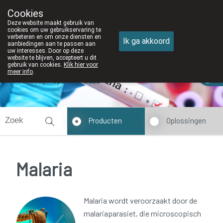
Cookies
Apotheek DE WIEKE Oostkamp
Deze website maakt gebruik van
050/82 28 83
cookies om uw gebruikservaring te
verbeteren en om onze diensten en
Ik ga akkoord
aanbiedingen aan te passen aan
uw interesses. Door op deze
website te blijven, accepteert u dit
gebruik van cookies.
Klik hier voor
meer info
.
Vandaag
open tot 18u30
Producten
Oplossingen
Malaria
Malaria wordt veroorzaakt door de
malariaparasiet, die microscopisch