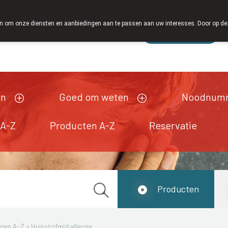
 om onze diensten en aanbiedingen aan te passen aan uw interesses. Door op deze w
Wachtdienst
Vandaag
Nu
gesloten
en
Goed om weten
Noodnum
 A-Z
Producten A-Z
Reservatie
Producten
ngen A-Z
>
Huisstofmijtallergie