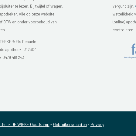
luiter te lezen. Bij twijfel of vragen,
vergund zijn.
 apotheker. Alle op onze website
wettelikheid 
sief BTW en onder voorbehoud van
(online) apo
ten.
controleren.
HEKER: Els Desaele
e apotheek :
312304
E 0479 418 243
theek DE WIEKE Oostkamp
-
Gebruikersrechten
-
Privacy