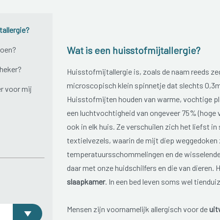
tallergie?
Wat is een huisstofmijtallergie?
doen?
theker?
Huisstofmijtallergie is, zoals de naam reeds zeg
microscopisch klein spinnetje dat slechts 0,3m
r voor mij
Huisstofmijten houden van warme, vochtige pl
een luchtvochtigheid van ongeveer 75% (hoge vo
ook in elk huis. Ze verschuilen zich het liefst in
textielvezels, waarin de mijt diep weggedoken z
temperatuursschommelingen en de wisselende v
daar met onze huidschilfers en die van dieren. H
slaapkamer
. In een bed leven soms wel tiendu
Mensen zijn voornamelijk allergisch voor de
uit