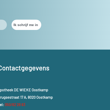
poord, zodat er onmiddellijk maatregelen getroffen kunnen
Contactgegevens
potheek DE WIEKE Oostkamp
rugsestraat 17 A, 8020 Oostkamp
el:
050/82 28 83