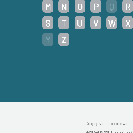
M
N
O
P
Q
R
S
T
U
V
W
X
Y
Z
De gegevens op deze website
geenszins een medisch advie