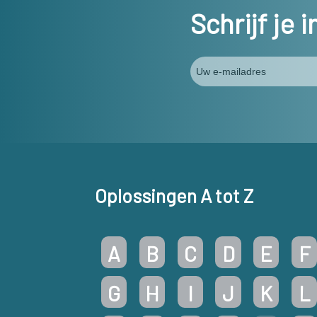
Schrijf je 
Oplossingen A tot Z
A
B
C
D
E
F
G
H
I
J
K
L