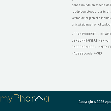
geneesmiddelen steeds de bijs
raadpleeg steeds je arts of
vermelde prijzen zijn inclu
prijswijzigingen en of typfou
VERANTWOORDELIJKE APOT
VERGUNNINGSNUMMER van d
ONDERNEMINGSNUMMER:
B
NACEBELcode: 47910
Copyright@2026 Apo