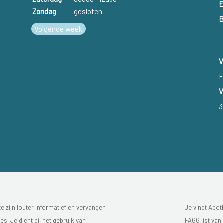
E
Zondag
gesloten
B
Volgende week
V
E
V
3
 zijn louter informatief en vervangen
Je vindt Apot
s. Je dient bij het gebruik van
FAGG list van