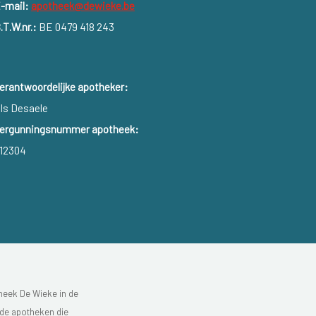
-mail:
apotheek@dewieke.be
.T.W.nr.:
BE 0479 418 243
erantwoordelijke apotheker:
ls Desaele
ergunningsnummer apotheek:
12304
heek De Wieke in de
 de apotheken die