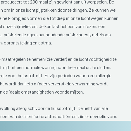
, produceert tot 200 maal zijn gewicht aan uitwerpselen. De
zijn om in onze luchtpijptakken door te dringen. Ze kunnen wel
 kleine klompjes vormen die tot diep in onze luchtwegen kunnen
al onze slijmvliezen. Je kan last hebben van niezen, een
us, prikkelende ogen, aanhoudende prikkelhoest, netelroos
em, oorontsteking en astma.
he maatregelen te nemen (zie verder) en de luchtvochtigheid te
mijt uit een normale woning nooit helemaal uit te sluiten.
rgie voor huisstofmijt. Er zijn perioden waarin een allergie
ucht wordt dan iets minder ververst, de verwarming wordt
jn de ideale omstandigheden voor de mijten.
evolking allergisch voor de huisstofmijt. De helft van alle
cent van de allergische astmapatiënten zijn er gevoelig voor.
 reeds vóór het eerste levensjaar. Het is daarom belangrijk