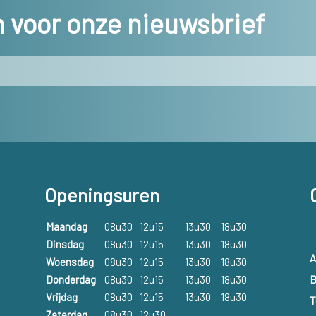
dat deze allergie zo snel mogelijk wordt opges
in voor onze nieuwsbrief
worden.
Openingsuren
Maandag
08u30
12u15
13u30
18u30
Dinsdag
08u30
12u15
13u30
18u30
A
Woensdag
08u30
12u15
13u30
18u30
B
Donderdag
08u30
12u15
13u30
18u30
Vrijdag
08u30
12u15
13u30
18u30
T
Zaterdag
08u30
12u30