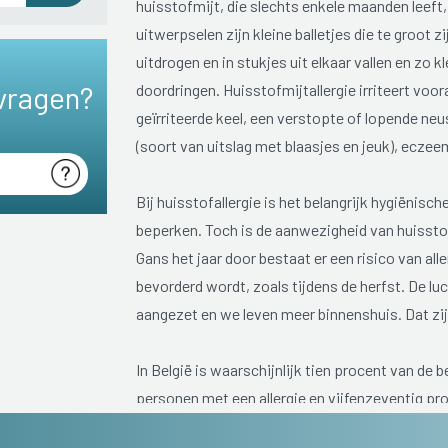
huisstofmijt, die slechts enkele maanden leeft
uitwerpselen zijn kleine balletjes die te groot 
uitdrogen en in stukjes uit elkaar vallen en zo
vragen?
doordringen. Huisstofmijtallergie irriteert voor
geïrriteerde keel, een verstopte of lopende ne
(soort van uitslag met blaasjes en jeuk), ecze
Bij huisstofallergie is het belangrijk hygiënisc
beperken. Toch is de aanwezigheid van huisstof
Gans het jaar door bestaat er een risico van alle
bevorderd wordt, zoals tijdens de herfst. De l
aangezet en we leven meer binnenshuis. Dat zi
In België is waarschijnlijk tien procent van de b
personen met een allergie en vijfenzeventig pro
De problemen kunnen reeds zeer vroeg optreden,