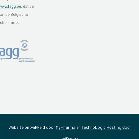
www.fagg.be
, dat de
van de Belgische
theken moet
Website ontwikkeld door
MyPharma
en
TechnoLogic
Hosting door
@iPower