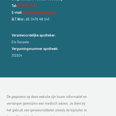
Tel:
050/82 28 83
E-mail:
apotheek@dewieke.be
B.T.W.nr.:
BE 0479 418 243
Verantwoordelijke apotheker:
Els Desaele
Vergunningsnummer apotheek:
312304
De gegevens op deze website zijn louter informatief en
vervangen geenszins een medisch advies. Je dient bij
het gebruik van geneesmiddelen steeds de bijsluiter te