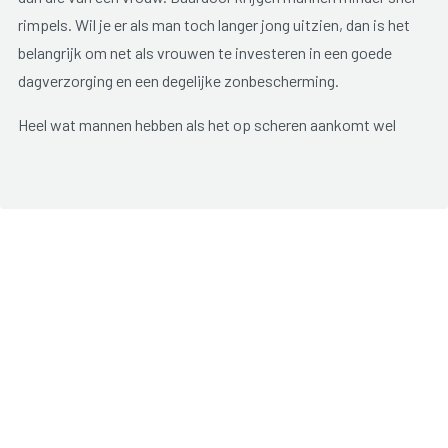
rimpels. Wil je er als man toch langer jong uitzien, dan is het
belangrijk om net als vrouwen te investeren in een goede
dagverzorging en een degelijke zonbescherming.
Heel wat mannen hebben als het op scheren aankomt wel
een gevoelige huid. De huid vraagt dan om extra
bescherlming en verzorging zowel tijdens als na het scheren.