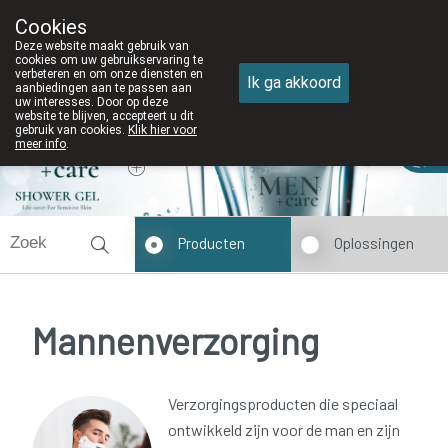
Cookies
Apotheek DE WIEKE Oostkamp
Deze website maakt gebruik van
050/82 28 83
cookies om uw gebruikservaring te
verbeteren en om onze diensten en
Ik ga akkoord
aanbiedingen aan te passen aan
uw interesses. Door op deze
website te blijven, accepteert u dit
gebruik van cookies.
Klik hier voor
Vandaag
Nu
gesloten
meer info
.
Producten
Oplossingen
Mannenverzorging
Verzorgingsproducten die speciaal
ontwikkeld zijn voor de man en zijn