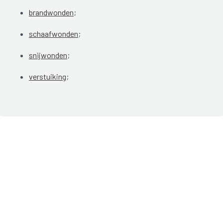
brandwonden
;
schaafwonden
;
snijwonden
;
verstuiking
;
blauwe plekken
;
bloedneus
;
tekenbeet
.