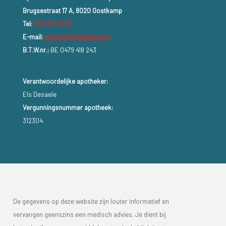
Brugsestraat 17 A, 8020 Oostkamp
Tel:
050/82 28 83
E-mail:
apotheek@dewieke.be
B.T.W.nr.:
BE 0479 418 243
Verantwoordelijke apotheker:
Els Desaele
Vergunningsnummer apotheek:
312304
De gegevens op deze website zijn louter informatief en
vervangen geenszins een medisch advies. Je dient bij