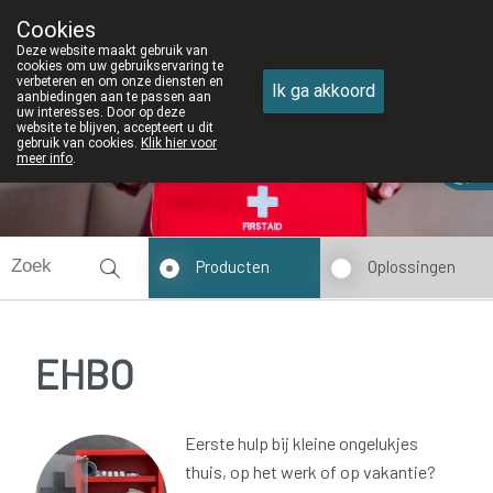
Cookies
Apotheek DE WIEKE Oostkamp
Deze website maakt gebruik van
050/82 28 83
cookies om uw gebruikservaring te
verbeteren en om onze diensten en
Ik ga akkoord
aanbiedingen aan te passen aan
uw interesses. Door op deze
website te blijven, accepteert u dit
gebruik van cookies.
Klik hier voor
meer info
.
gesloten
Producten
Oplossingen
EHBO
Eerste hulp bij kleine ongelukjes
thuis, op het werk of op vakantie?