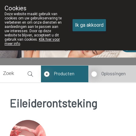
Cookies
Apotheek DE WIEKE Oostkamp
Deze website maakt gebruik van
050/82 28 83
cookies om uw gebruikservaring te
verbeteren en om onze diensten en
Ik ga akkoord
aanbiedingen aan te passen aan
uw interesses. Door op deze
website te blijven, accepteert u dit
gebruik van cookies.
Klik hier voor
meer info
.
Vandaag
open tot 12u30
Producten
Oplossingen
Eileiderontsteking