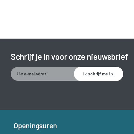
Een eileiderontsteking moet steeds behandeld worden.
Zonder tijdige behandeling kunnen de eileiders beschadigd
raken. Door vorming van littekenweefsel kunnen de eileiders
afgesloten raken. Hierdoor verhoogt het risico op een
buitenbaarmoederlijke zwangerschap en onvruchtbaarheid.
Schrijf je in voor onze nieuwsbrief
Openingsuren