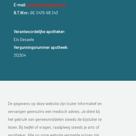
E-mail:
apotheek@dewieke.be
B.T.W.nr.:
BE 0479 418 243
Verantwoordelijke apotheker:
Els Desaele
Vergunningsnummer apotheek:
312304
De gegevens op deze website zijn louter informatief en
vervangen geenszins een medisch advies. Je dient bij
het gebruik van geneesmiddelen steeds de bijsluiter te
lezen. Bij twijfel of vragen, raadpleeg steeds je arts of
apotheker. Alle op onze website vermelde prijzen zijn