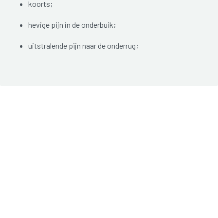
koorts;
hevige pijn in de onderbuik;
uitstralende pijn naar de onderrug;
abnormale vaginale afscheiding (hevig, andere kleur,
sterke geur);
pijn bij het vrijen;
bloedverlies na het vrijen;
pijn bij het plassen;
onregelmatige bloedingen.
De symptomen kunnen snel optreden en hevig zijn. In
sommige gevallen zijn klachten echter licht of verlopen ze
sluimerend, zodat de ontsteking onopgemerkt blijft.