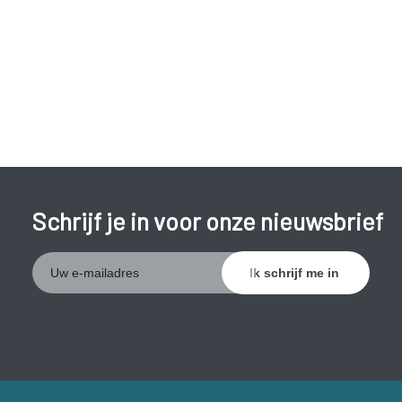
Plots niet meer kunnen stappen of onhandig zijn;
Erectiestoornissen.
Neem bij deze symptomen meteen contact op met uw arts
of de dienst spoedgevallen. Er zal meteen een operatie
worden uitgevoerd.
Schrijf je in voor onze nieuwsbrief