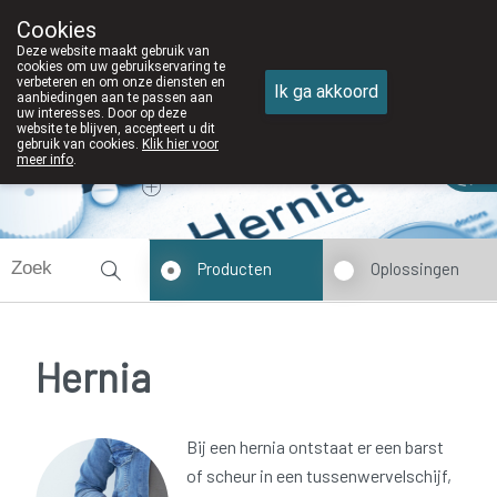
Cookies
Apotheek DE WIEKE Oostkamp
Deze website maakt gebruik van
050/82 28 83
cookies om uw gebruikservaring te
verbeteren en om onze diensten en
Ik ga akkoord
aanbiedingen aan te passen aan
uw interesses. Door op deze
website te blijven, accepteert u dit
gebruik van cookies.
Klik hier voor
Vandaag
Nu
gesloten
meer info
.
Producten
Oplossingen
Hernia
Bij een hernia ontstaat er een barst
of scheur in een tussenwervelschijf,