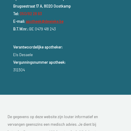
Brugsestraat 17 A, 8020 Oostkamp
Tel:
050/82 28 83
E-mail:
apotheek@dewieke.be
B.T.W.nr.:
BE 0479 418 243
Verantwoordelijke apotheker:
Els Desaele
Vergunningsnummer apotheek:
312304
De gegevens op deze website zijn louter informatief en
vervangen geenszins een medisch advies. Je dient bij