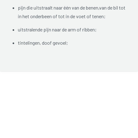
pijn die uitstraalt naar één van de benen,van de bil tot
in het onderbeen of tot in de voet of tenen;
uitstralende pijn naar de arm of ribben;
tintelingen, doof gevoel;
verminderde kracht in armen of benen.
De pijn is vaak hevig en kan stekend of scherp aanvoelen. Bij
hoesten, niezen, persen, iets zwaar tillen of bepaalde
bewegingen verergeren de klachten.
In zeldzame gevallen raken de
onderste zenuwwortels
gekneld
. Dit kan leiden tot volgende symptomen:
Gevoelsstoornissen in het zitvlak;
Urine of stoelgang niet kunnen ophouden;