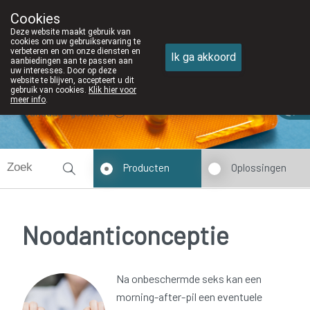
Cookies
Apotheek DE WIEKE Oostkamp
Deze website maakt gebruik van
050/82 28 83
cookies om uw gebruikservaring te
verbeteren en om onze diensten en
Ik ga akkoord
aanbiedingen aan te passen aan
uw interesses. Door op deze
website te blijven, accepteert u dit
gebruik van cookies.
Klik hier voor
meer info
.
Vandaag
gesloten
Producten
Oplossingen
Noodanticonceptie
Na onbeschermde seks kan een
morning-after-pil een eventuele