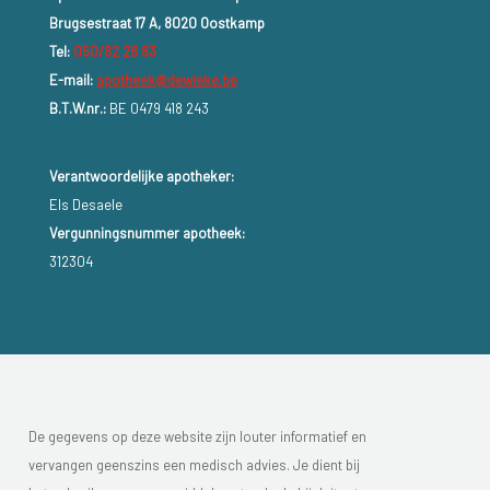
Brugsestraat 17 A, 8020 Oostkamp
Tel:
050/82 28 83
E-mail:
apotheek@dewieke.be
B.T.W.nr.:
BE 0479 418 243
Verantwoordelijke apotheker:
Els Desaele
Vergunningsnummer apotheek:
312304
De gegevens op deze website zijn louter informatief en
vervangen geenszins een medisch advies. Je dient bij