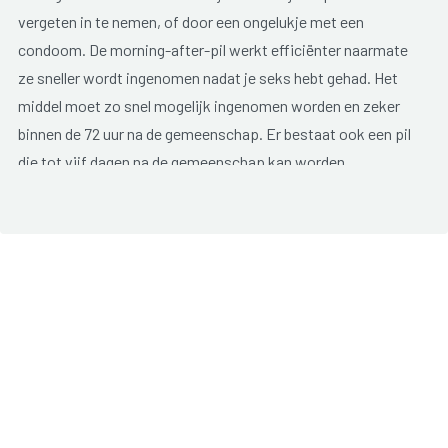
vergeten in te nemen, of door een ongelukje met een
condoom. De morning-after-pil werkt efficiënter naarmate
ze sneller wordt ingenomen nadat je seks hebt gehad. Het
middel moet zo snel mogelijk ingenomen worden en zeker
binnen de 72 uur na de gemeenschap. Er bestaat ook een pil
die tot vijf dagen na de gemeenschap kan worden
ingenomen. Wanneer de eisprong heeft plaats gevonden
tussen het moment van het seksueel contact en het nemen
van de noodanticonceptie, ben je niet beschermd. Je bent
dan mogelijk toch zwanger.
Let op: Dit middel is enkel bedoeld om een "ongelukje" te
voorkomen en kan in geen geval in de plaats van een
contraceptieve methode worden toegepast.
Sedert september 2020 is de morningafterpil volledig of
gedeeltelijk terugbetaald, ook als je geen voorschrift hebt.