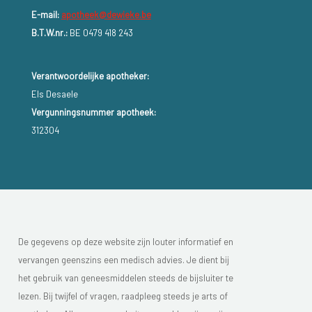
E-mail:
apotheek@dewieke.be
B.T.W.nr.:
BE 0479 418 243
Verantwoordelijke apotheker:
Els Desaele
Vergunningsnummer apotheek:
312304
De gegevens op deze website zijn louter informatief en
vervangen geenszins een medisch advies. Je dient bij
het gebruik van geneesmiddelen steeds de bijsluiter te
lezen. Bij twijfel of vragen, raadpleeg steeds je arts of