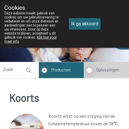
Cookies
Apotheek DE WIEKE Oostkamp
Deze website maakt gebruik van
050/82 28 83
cookies om uw gebruikservaring te
verbeteren en om onze diensten en
Ik ga akkoord
aanbiedingen aan te passen aan
uw interesses. Door op deze
website te blijven, accepteert u dit
gebruik van cookies.
Klik hier voor
meer info
.
gesloten
Producten
Oplossingen
Koorts
Koorts wijst op een stijging van de
lichaamstemperatuur boven de 38°C,