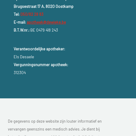
Brugsestraat 17 A, 8020 Oostkamp
Tel:
050/82 28 83
E-mail:
apotheek@dewieke.be
B.T.W.nr.:
BE 0479 418 243
Verantwoordelijke apotheker:
Els Desaele
Vergunningsnummer apotheek:
312304
De gegevens op deze website zijn louter informatief en
vervangen geenszins een medisch advies. Je dient bij