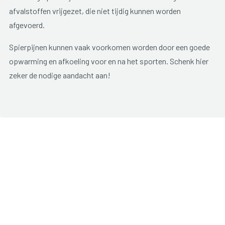
afvalstoffen vrijgezet, die niet tijdig kunnen worden
afgevoerd.
Spierpijnen kunnen vaak voorkomen worden door een goede
opwarming en afkoeling voor en na het sporten. Schenk hier
zeker de nodige aandacht aan!
Wanneer de spier door een ongeluk gekneusd geraakt, treedt
er meestal een bloeduitstorting en/of een zwelling op.