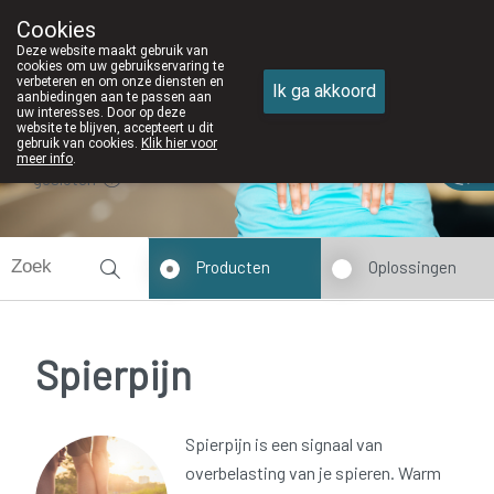
Cookies
Apotheek DE WIEKE Oostkamp
Deze website maakt gebruik van
050/82 28 83
cookies om uw gebruikservaring te
verbeteren en om onze diensten en
Ik ga akkoord
aanbiedingen aan te passen aan
uw interesses. Door op deze
website te blijven, accepteert u dit
gebruik van cookies.
Klik hier voor
meer info
.
gesloten
Producten
Oplossingen
Spierpijn
Spierpijn is een signaal van
overbelasting van je spieren. Warm