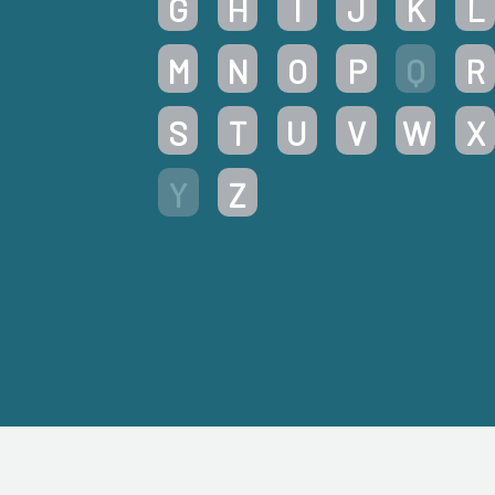
G
H
I
J
K
L
M
N
O
P
Q
R
S
T
U
V
W
X
Y
Z