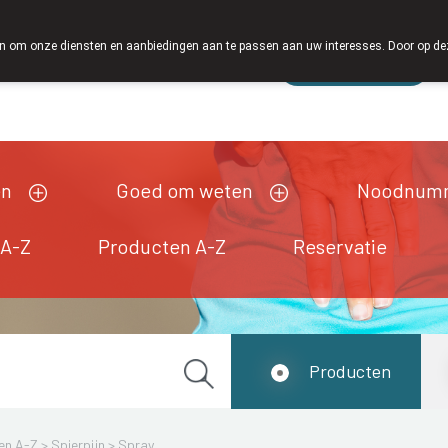
 om onze diensten en aanbiedingen aan te passen aan uw interesses. Door op deze w
Wachtdienst
Vandaag
open tot 18u30
en
Goed om weten
Noodnum
 A-Z
Producten A-Z
Reservatie
Producten
en A-Z
>
Spierpijn
>
Spray