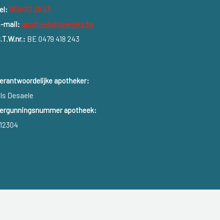
el:
050/82 28 83
-mail:
apotheek@dewieke.be
.T.W.nr.:
BE 0479 418 243
erantwoordelijke apotheker:
ls Desaele
ergunningsnummer apotheek:
12304