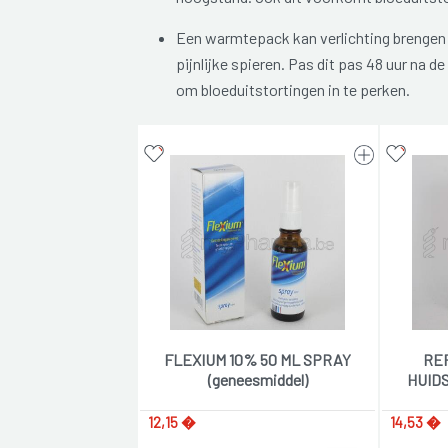
Een warmtepack kan verlichting brengen
pijnlijke spieren. Pas dit pas 48 uur na d
om bloeduitstortingen in te perken.
FLEXIUM 10% 50 ML SPRAY
RE
(geneesmiddel)
HUIDS
12,15 �
14,53 �