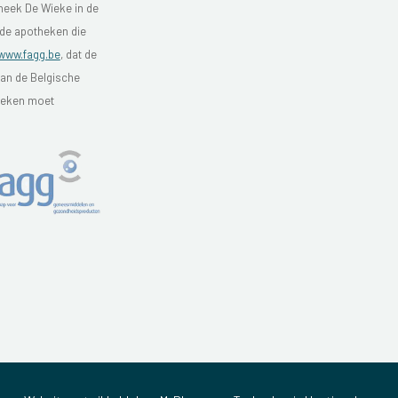
heek De Wieke in de
 de apotheken die
www.fagg.be
, dat de
van de Belgische
theken moet