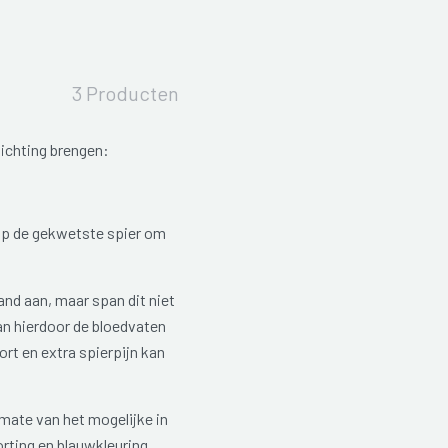
3 Producten
lichting brengen:
op de gekwetste spier om
nd aan, maar span dit niet
kan hierdoor de bloedvaten
t en extra spierpijn kan
mate van het mogelijke in
rting en blauwkleuring.