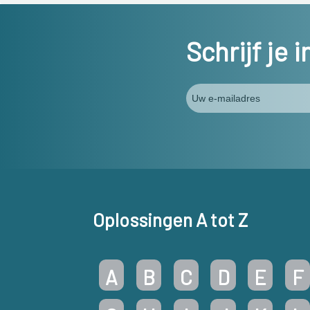
Schrijf je 
Oplossingen A tot Z
A
B
C
D
E
F