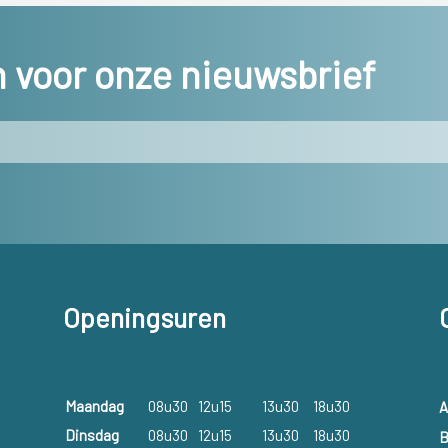
in voor onze nieuwsbrief
Openingsuren
Maandag
08u30
12u15
13u30
18u30
A
Dinsdag
08u30
12u15
13u30
18u30
B