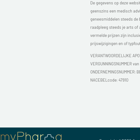
De gegevens op deze website
geenszins een medisch advie
geneesmiddelen steeds de bijs
raadpleeg steeds je arts of
vermelde prijzen zijn inclu
prijswijzigingen en of typfou
VERANTWOORDELIJKE APOT
VERGUNNINGSNUMMER van d
ONDERNEMINGSNUMMER:
B
NACEBELcode: 47910