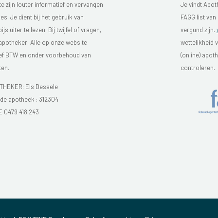
 zijn louter informatief en vervangen
Je vindt Apot
s. Je dient bij het gebruik van
FAGG list van
luiter te lezen. Bij twijfel of vragen,
vergund zijn.
 apotheker. Alle op onze website
wettelikheid 
sief BTW en onder voorbehoud van
(online) apo
ten.
controleren.
HEKER: Els Desaele
e apotheek :
312304
E 0479 418 243