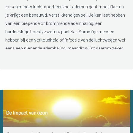
Er kan minder lucht doorheen, het ademen gaat moeilijker en
je krijgt een benauwd, verstikkend gevoel. Je kan last hebben
van een piepende of brommende ademhaling, een
hardnekkige hoest, zweten, paniek... Sommige mensen
hebben bij een verkoudheid of infectie van de luchtwegen wel
eens een piepende ademhaling, maar dit wijst daarom zeker
niet op astma. Bij astma komen en gaan de klachten typisch
in de vorm van aanvallen. Sommigen krijgen slechts af en toe
een aanval, anderen kunnen dagenlang ziek zijn. Ook de ernst
van de aanvallen kan heel erg wisselen en is niet te
voorspellen. Als je geen aanval hebt, kunnen je longen bijna
normaal werken en heb je geen klachten.
Als astma ernstig wordt, kan de ademnood zo hevig zijn, dat
De impact van ozon
je niet in staat bent om zinnen af te maken. Je lippen, tong,
vingers en tenen kunnen blauw kleuren en je kan uiteindelijk