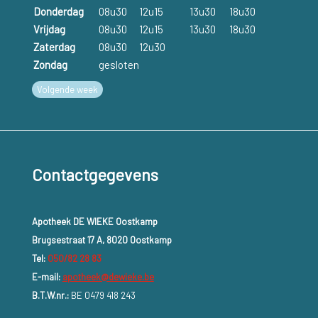
Donderdag
08u30
12u15
13u30
18u30
Vrijdag
08u30
12u15
13u30
18u30
Zaterdag
08u30
12u30
Zondag
gesloten
Volgende week
Contactgegevens
Apotheek DE WIEKE Oostkamp
Brugsestraat 17 A, 8020 Oostkamp
Tel:
050/82 28 83
E-mail:
apotheek@dewieke.be
B.T.W.nr.:
BE 0479 418 243