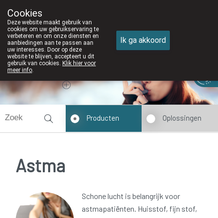
Cookies
Apotheek DE WIEKE Oostkamp
Deze website maakt gebruik van
050/82 28 83
cookies om uw gebruikservaring te
verbeteren en om onze diensten en
Ik ga akkoord
aanbiedingen aan te passen aan
uw interesses. Door op deze
website te blijven, accepteert u dit
gebruik van cookies.
Klik hier voor
Vandaag
Nu
gesloten
meer info
.
Producten
Oplossingen
Astma
Schone lucht is belangrijk voor
astmapatiënten. Huisstof, fijn stof,