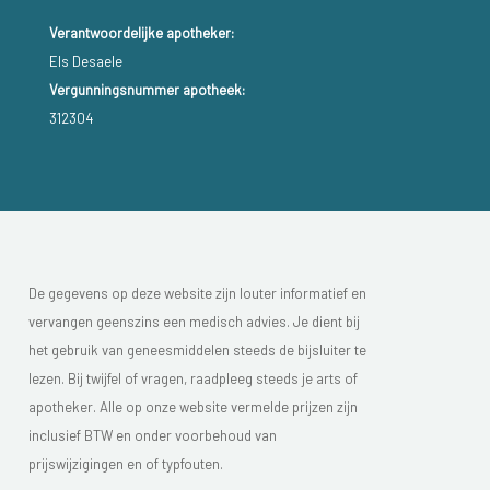
Verantwoordelijke apotheker:
Els Desaele
Vergunningsnummer apotheek:
312304
De gegevens op deze website zijn louter informatief en
vervangen geenszins een medisch advies. Je dient bij
het gebruik van geneesmiddelen steeds de bijsluiter te
lezen. Bij twijfel of vragen, raadpleeg steeds je arts of
apotheker. Alle op onze website vermelde prijzen zijn
inclusief BTW en onder voorbehoud van
prijswijzigingen en of typfouten.