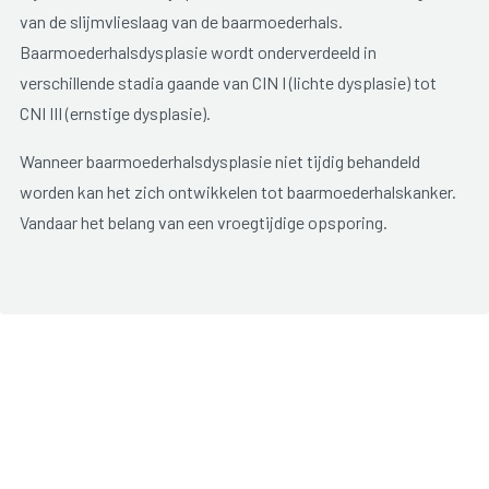
van de slijmvlieslaag van de baarmoederhals.
Baarmoederhalsdysplasie wordt onderverdeeld in
verschillende stadia gaande van CIN I (lichte dysplasie) tot
CNI III (ernstige dysplasie).
Wanneer baarmoederhalsdysplasie niet tijdig behandeld
worden kan het zich ontwikkelen tot baarmoederhalskanker.
Vandaar het belang van een vroegtijdige opsporing.
Onderzoek gebeurt via een papuitstrijkje. Hierbij wordt cellen
van de baarmoedermond afgeschraapt, die vervolgens in het
laboratorium worden onderzocht. Bij het aantreffen van
abnormale cellen wordt een nieuw uitstrijkje genomen of
wordt er een colposcopie uitgevoerd. Een colposcopie is
een kijkoperatie waarbij een stukje weefsel van de
baarmoeder wordt genomen voor verder onderzoek.
Voor een vroegtijdige opsporing laten vrouwen best