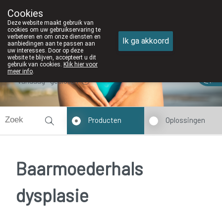
Cookies
Apotheek DE WIEKE Oostkamp
Deze website maakt gebruik van
050/82 28 83
cookies om uw gebruikservaring te
verbeteren en om onze diensten en
Ik ga akkoord
aanbiedingen aan te passen aan
uw interesses. Door op deze
website te blijven, accepteert u dit
gebruik van cookies.
Klik hier voor
meer info
.
Vandaag
gesloten
Producten
Oplossingen
Baarmoederhals
dysplasie