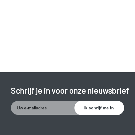
driejaarlijks een uitstrijkje nemen. Meisjes ,vanaf 12 jaar tot
26 jaar, kunnen zich laten inenten tegen het humaan
papillomavirus (HPV). Het HPV is een erg besmettelijk virus
dat wordt overgedragen via seksueel contact en dat
baarmoederhalskanker kan veroorzaken.
De behandeling van baarmoederhalsdysplasie is afhankelijk
van de ernst van de aandoening. De abnormale cellen kunnen
vernietigd of weggesneden worden.
Schrijf je in voor onze nieuwsbrief