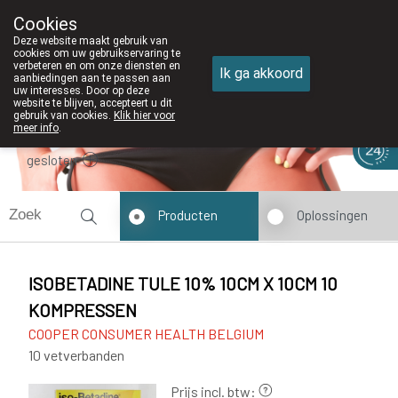
Cookies
Apotheek DE WIEKE Oostkamp
Deze website maakt gebruik van
050/82 28 83
cookies om uw gebruikservaring te
verbeteren en om onze diensten en
Ik ga akkoord
aanbiedingen aan te passen aan
uw interesses. Door op deze
website te blijven, accepteert u dit
gebruik van cookies.
Klik hier voor
meer info
.
gesloten
Producten
Oplossingen
ISOBETADINE TULE 10% 10CM X 10CM 10
KOMPRESSEN
COOPER CONSUMER HEALTH BELGIUM
10 vetverbanden
Prijs incl. btw: