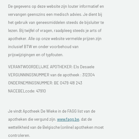
De gegevens op deze website zijn louter informatief en
vervangen geenszins een medisch advies. Je dient bij
het gebruik van geneesmiddelen steeds de bijsluiter te
lezen. Bij twijfel of vragen, raadpleeg steeds je arts of
apotheker. Alle op onze website vermelde prijzen zijn
inclusief BTW en onder voorbehoud van
prijswijzigingen en of typfouten.
VERANTWOORDELIJKE APOTHEKER: Els Desaele
VERGUNNINGSNUMMER van de apotheek :
312304
ONDERNEMINGSNUMMER:
BE 0479 418 243
NACEBELcode: 47910
Je vindt Apotheek De Wieke in de FAGG list van de
apotheken die vergund zijn.
www.fagg.be
, dat de
wettelikheid van de Belgische (online) apotheken moet
controleren.