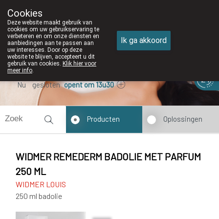
Cookies
Apotheek DE WIEKE Oostkamp
Deze website maakt gebruik van
050/82 28 83
cookies om uw gebruikservaring te
verbeteren en om onze diensten en
Ik ga akkoord
aanbiedingen aan te passen aan
uw interesses. Door op deze
website te blijven, accepteert u dit
gebruik van cookies.
Klik hier voor
meer info
.
Nu
gesloten
opent om 13u30
Producten
Oplossingen
WIDMER REMEDERM BADOLIE MET PARFUM
250 ML
WIDMER LOUIS
250 ml badolie