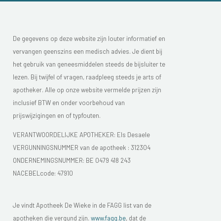
De gegevens op deze website zijn louter informatief en
vervangen geenszins een medisch advies. Je dient bij
het gebruik van geneesmiddelen steeds de bijsluiter te
lezen. Bij twijfel of vragen, raadpleeg steeds je arts of
apotheker. Alle op onze website vermelde prijzen zijn
inclusief BTW en onder voorbehoud van
prijswijzigingen en of typfouten.
VERANTWOORDELIJKE APOTHEKER: Els Desaele
VERGUNNINGSNUMMER van de apotheek :
312304
ONDERNEMINGSNUMMER:
BE 0479 418 243
NACEBELcode: 47910
Je vindt Apotheek De Wieke in de FAGG list van de
apotheken die vergund zijn.
www.fagg.be
, dat de