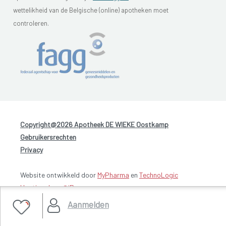
wettelikheid van de Belgische (online) apotheken moet
controleren.
Copyright@2026 Apotheek DE WIEKE Oostkamp
-
Gebruikersrechten
-
Privacy
Website ontwikkeld door
MyPharma
en
TechnoLogic
Hosting door @iPower
Aanmelden