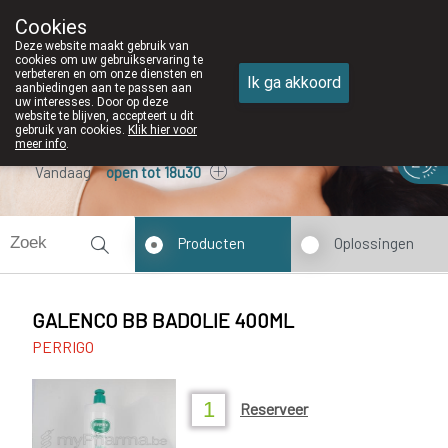
Cookies
Apotheek DE WIEKE Oostkamp
Deze website maakt gebruik van
050/82 28 83
cookies om uw gebruikservaring te
verbeteren en om onze diensten en
Ik ga akkoord
aanbiedingen aan te passen aan
uw interesses. Door op deze
website te blijven, accepteert u dit
gebruik van cookies.
Klik hier voor
meer info
.
Vandaag
open tot 18u30
Producten
Oplossingen
GALENCO BB BADOLIE 400ML
PERRIGO
Reserveer