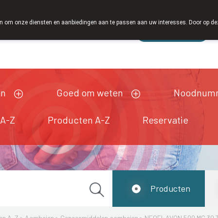
 om onze diensten en aanbiedingen aan te passen aan uw interesses. Door op deze w
Wachtdienst
esloten
en
Goed om weten
Noodnum
 A-Z
Producten A-Z
Reservatie
Producten
en A-Z
>
Aambeien
>
Geneesmiddelen aambeien
>
NEOFLAVON 500 MG 30 