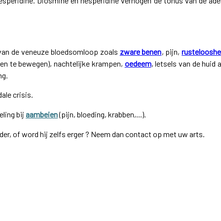
esperidine. Diosmine en hesperidine verhogen de tonus van de ade
 van de veneuze bloedsomloop zoals
zware benen
, pijn,
rustelooshe
en te bewegen), nachtelijke krampen,
oedeem
, letsels van de huid a
ng.
ale crisis.
ling bij
aambeien
(pijn, bloeding, krabben,...).
er, of word hij zelfs erger ? Neem dan contact op met uw arts.