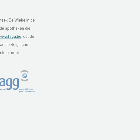
heek De Wieke in de
 de apotheken die
www.fagg.be
, dat de
van de Belgische
theken moet