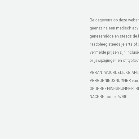
De gegevens op deze website
geenszins een medisch advie
geneesmiddelen steeds de bijs
raadpleeg steeds je arts of
vermelde prijzen zijn inclu
prijswijzigingen en of typfou
VERANTWOORDELIJKE APOT
VERGUNNINGSNUMMER van d
ONDERNEMINGSNUMMER:
B
NACEBELcode: 47910