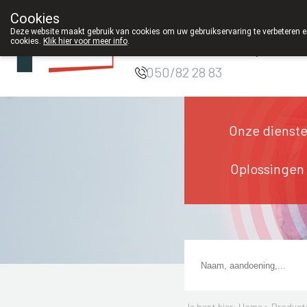
Cookies
Apotheek DE
Deze website maakt gebruik van cookies om uw gebruikservaring te verbeteren en
cookies.
Klik hier voor meer info
.
WIEKE Oostkamp
g
050/82 28 83
Onze dienst
Oplossingen
Je bent hier: Home >
Product