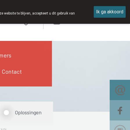
Ik ga akkoord
ebsite te blijven, accepteert u dit gebruik van
Aanmelden
mers
Contact
Oplossingen
TABL