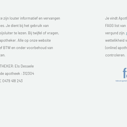
 zijn louter informatief en vervangen
Je vindt Apot
s. Je dient bij het gebruik van
FAGG list van
luiter te lezen. Bij twijfel of vragen,
vergund zijn.
 apotheker. Alle op onze website
wettelikheid 
sief BTW en onder voorbehoud van
(online) apo
ten.
controleren.
HEKER: Els Desaele
e apotheek :
312304
E 0479 418 243