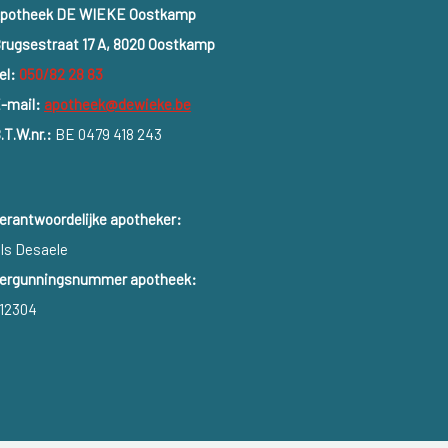
potheek DE WIEKE Oostkamp
rugsestraat 17 A, 8020 Oostkamp
el:
050/82 28 83
-mail:
apotheek@dewieke.be
.T.W.nr.:
BE 0479 418 243
erantwoordelijke apotheker:
ls Desaele
ergunningsnummer apotheek:
12304