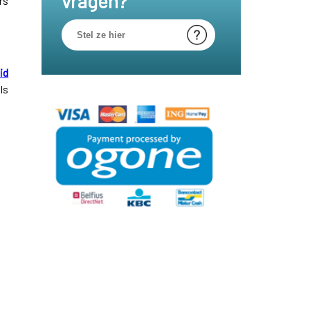
vragen?
rs
id
ls