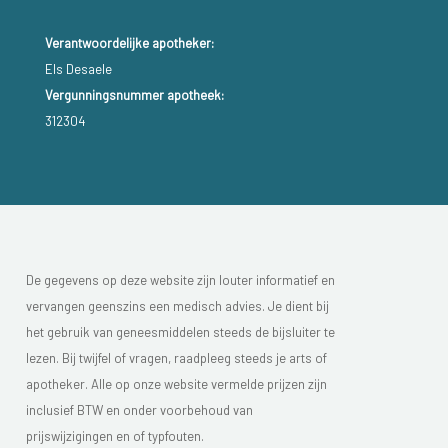
Verantwoordelijke apotheker:
Els Desaele
Vergunningsnummer apotheek:
312304
De gegevens op deze website zijn louter informatief en
vervangen geenszins een medisch advies. Je dient bij
het gebruik van geneesmiddelen steeds de bijsluiter te
lezen. Bij twijfel of vragen, raadpleeg steeds je arts of
apotheker. Alle op onze website vermelde prijzen zijn
inclusief BTW en onder voorbehoud van
prijswijzigingen en of typfouten.