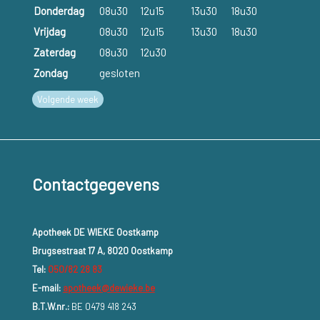
Donderdag
08u30
12u15
13u30
18u30
Vrijdag
08u30
12u15
13u30
18u30
Zaterdag
08u30
12u30
Zondag
gesloten
Volgende week
Contactgegevens
Apotheek DE WIEKE Oostkamp
Brugsestraat 17 A, 8020 Oostkamp
Tel:
050/82 28 83
E-mail:
apotheek@dewieke.be
B.T.W.nr.:
BE 0479 418 243