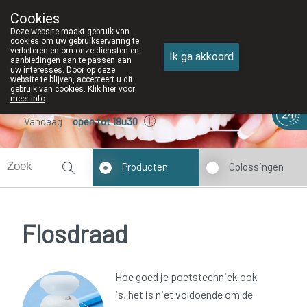
Cookies
Apotheek DE WIEKE Oostkamp
Deze website maakt gebruik van
050/82 28 83
cookies om uw gebruikservaring te
verbeteren en om onze diensten en
Ik ga akkoord
aanbiedingen aan te passen aan
uw interesses. Door op deze
website te blijven, accepteert u dit
gebruik van cookies.
Klik hier voor
meer info
.
Vandaag
open tot 18u30
Producten
Oplossingen
Flosdraad
Hoe goed je poetstechniek ook
is, het is niet voldoende om de