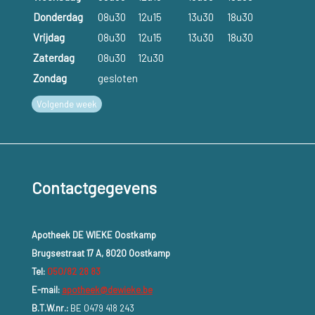
Donderdag
08u30
12u15
13u30
18u30
Vrijdag
08u30
12u15
13u30
18u30
Zaterdag
08u30
12u30
Zondag
gesloten
Volgende week
Contactgegevens
Apotheek DE WIEKE Oostkamp
Brugsestraat 17 A, 8020 Oostkamp
Tel:
050/82 28 83
E-mail:
apotheek@dewieke.be
B.T.W.nr.:
BE 0479 418 243