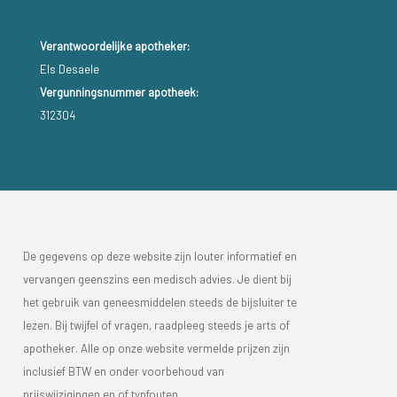
Verantwoordelijke apotheker:
Els Desaele
Vergunningsnummer apotheek:
312304
De gegevens op deze website zijn louter informatief en
vervangen geenszins een medisch advies. Je dient bij
het gebruik van geneesmiddelen steeds de bijsluiter te
lezen. Bij twijfel of vragen, raadpleeg steeds je arts of
apotheker. Alle op onze website vermelde prijzen zijn
inclusief BTW en onder voorbehoud van
prijswijzigingen en of typfouten.