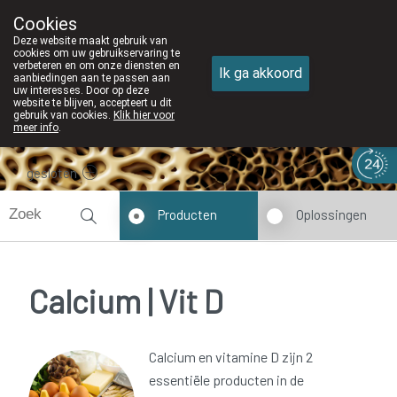
Cookies
Apotheek DE WIEKE Oostkamp
Deze website maakt gebruik van
050/82 28 83
cookies om uw gebruikservaring te
verbeteren en om onze diensten en
Ik ga akkoord
aanbiedingen aan te passen aan
uw interesses. Door op deze
website te blijven, accepteert u dit
gebruik van cookies.
Klik hier voor
meer info
.
gesloten
Producten
Oplossingen
Calcium | Vit D
Calcium en vitamine D zijn 2
essentiële producten in de