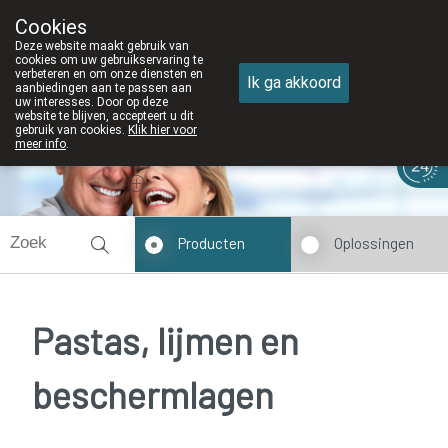
Cookies
Apotheek DE WIEKE Oostkamp
Deze website maakt gebruik van
050/82 28 83
cookies om uw gebruikservaring te
verbeteren en om onze diensten en
Ik ga akkoord
aanbiedingen aan te passen aan
uw interesses. Door op deze
website te blijven, accepteert u dit
gebruik van cookies.
Klik hier voor
meer info
.
Vandaag
Nu
gesloten
Producten
Oplossingen
Pastas, lijmen en
beschermlagen