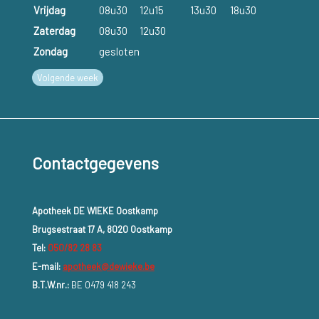
Vrijdag
08u30
12u15
13u30
18u30
Zaterdag
08u30
12u30
Zondag
gesloten
Volgende week
Contactgegevens
Apotheek DE WIEKE Oostkamp
Brugsestraat 17 A, 8020 Oostkamp
Tel:
050/82 28 83
E-mail:
apotheek@dewieke.be
B.T.W.nr.:
BE 0479 418 243