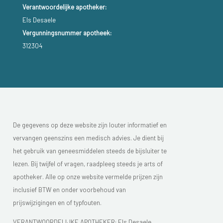
Verantwoordelijke apotheker:
Els Desaele
Vergunningsnummer apotheek:
312304
De gegevens op deze website zijn louter informatief en
vervangen geenszins een medisch advies. Je dient bij
het gebruik van geneesmiddelen steeds de bijsluiter te
lezen. Bij twijfel of vragen, raadpleeg steeds je arts of
apotheker. Alle op onze website vermelde prijzen zijn
inclusief BTW en onder voorbehoud van
prijswijzigingen en of typfouten.
VERANTWOORDELIJKE APOTHEKER: Els Desaele