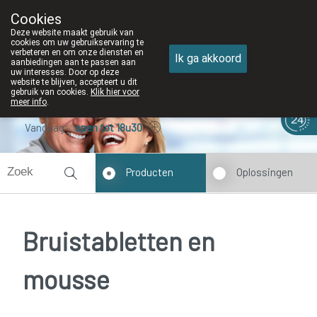
Cookies
Apotheek DE WIEKE Oostkamp
Deze website maakt gebruik van
050/82 28 83
cookies om uw gebruikservaring te
verbeteren en om onze diensten en
Ik ga akkoord
aanbiedingen aan te passen aan
uw interesses. Door op deze
website te blijven, accepteert u dit
gebruik van cookies.
Klik hier voor
meer info
.
Vandaag
open tot 18u30
Producten
Oplossingen
Bruistabletten en
mousse