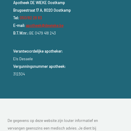
Apotheek DE WIEKE Oostkamp
Brugsestraat 17 A, 8020 Oostkamp
Tel:
050/82 28 83
E-mail:
apotheek@dewieke.be
B.T.W.nr.:
BE 0479 418 243
Verantwoordelijke apotheker:
Els Desaele
Vergunningsnummer apotheek:
312304
De gegevens op deze website zijn louter informatief en
vervangen geenszins een medisch advies. Je dient bij