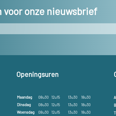
in voor onze nieuwsbrief
Openingsuren
Maandag
08u30
12u15
13u30
18u30
A
Dinsdag
08u30
12u15
13u30
18u30
B
Woensdag
08u30
12u15
13u30
18u30
T