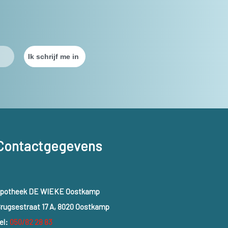
Contactgegevens
potheek DE WIEKE Oostkamp
rugsestraat 17 A, 8020 Oostkamp
el:
050/82 28 83