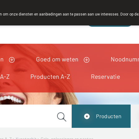
 om onze diensten en aanbiedingen aan te passen aan uw interesses. Door op deze w
Wachtdienst
Vandaag
open tot 18u30
en
Goed om weten
Noodnum
 A-Z
Producten A-Z
Reservatie
Producten
en A-Z
>
Kunstgebit
>
Gels, oplossingen en pastas