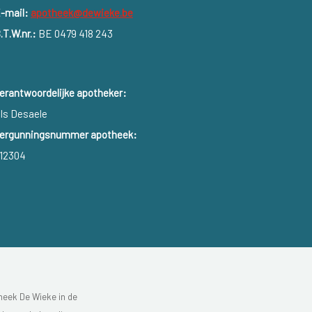
-mail:
apotheek@dewieke.be
.T.W.nr.:
BE 0479 418 243
erantwoordelijke apotheker:
ls Desaele
ergunningsnummer apotheek:
12304
heek De Wieke in de