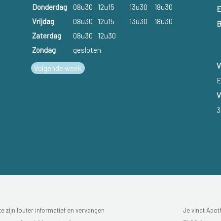
Donderdag
08u30
12u15
13u30
18u30
E
Vrijdag
08u30
12u15
13u30
18u30
B
Zaterdag
08u30
12u30
Zondag
gesloten
V
Volgende week
E
V
3
 zijn louter informatief en vervangen
Je vindt Apot