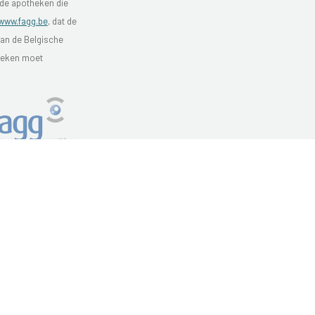
 de apotheken die
www.fagg.be
, dat de
van de Belgische
theken moet
Website ontwikkeld door
MyPharma
en
TechnoLogic
Hosting door