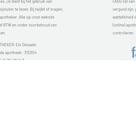
s. Je dient bij het gebruik van
FAGG list van
luiter te lezen. Bij twijfel of vragen,
vergund zijn.
 apotheker. Alle op onze website
wettelikheid 
sief BTW en onder voorbehoud van
(online) apo
ten.
controleren.
HEKER: Els Desaele
e apotheek :
312304
E 0479 418 243
theek DE WIEKE Oostkamp
-
Gebruikersrechten
-
Privacy