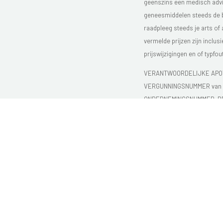
geenszins een medisch advie
geneesmiddelen steeds de bijs
raadpleeg steeds je arts of
vermelde prijzen zijn inclu
prijswijzigingen en of typfou
VERANTWOORDELIJKE APOT
VERGUNNINGSNUMMER van d
ONDERNEMINGSNUMMER:
B
NACEBELcode: 47910
Copyright@2026 Apo