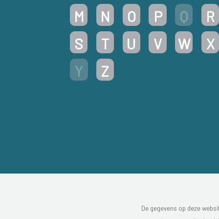
M
N
O
P
Q
R
S
T
U
V
W
X
Y
Z
De gegevens op deze website