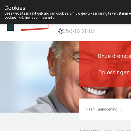
Cookies
Apotheek DE
Deze website maakt gebruik van cookies om uw gebruikservaring te verbeteren en
cookies.
Klik hier voor meer info
.
WIEKE Oostkamp
050/82 28 83
Onze dienst
Oplossingen
Je bent hier: Home >
Product