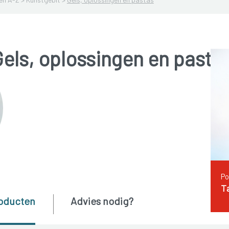
els, oplossingen en pasta
Po
T
oducten
Advies nodig?