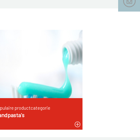
s
pulaire productcategorie
andpasta's