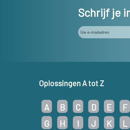
Schrijf je 
Oplossingen A tot Z
A
B
C
D
E
F
G
H
I
J
K
L