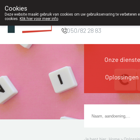
Cookies
Apotheek DE
Deze website maakt gebruik van cookies om uw gebruikservaring te verbeteren en
WIEKE Oostkamp
cookies.
Klik hier voor meer info
.
g
050/82 28 83
Onze dienst
Oplossingen
Je bent hier: Home >
Oplossi