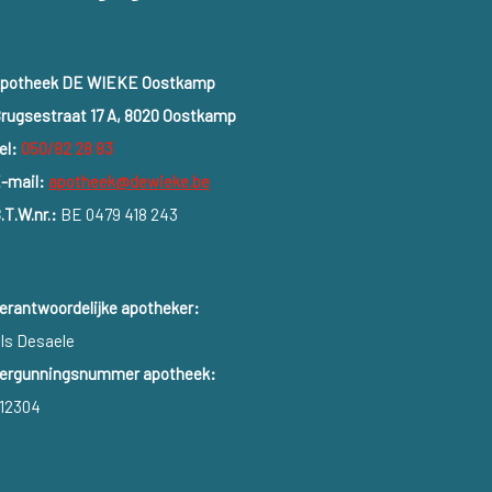
potheek DE WIEKE Oostkamp
rugsestraat 17 A, 8020 Oostkamp
el:
050/82 28 83
-mail:
apotheek@dewieke.be
.T.W.nr.:
BE 0479 418 243
erantwoordelijke apotheker:
ls Desaele
ergunningsnummer apotheek:
12304