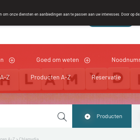
 om onze diensten en aanbiedingen aan te passen aan uw interesses. Door op deze w
Wachtdienst
esloten
en
Goed om weten
Noodnum
 A-Z
Producten A-Z
Reservatie
Producten
ngen A-Z
>
Chlamydia