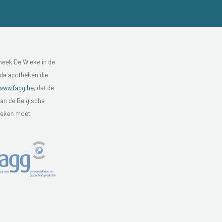
heek De Wieke in de
 de apotheken die
www.fagg.be
, dat de
van de Belgische
theken moet