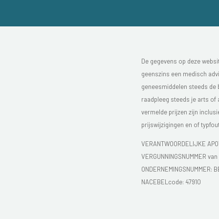
De gegevens op deze website
geenszins een medisch advie
geneesmiddelen steeds de bijs
raadpleeg steeds je arts of
vermelde prijzen zijn inclu
prijswijzigingen en of typfou
VERANTWOORDELIJKE APOT
VERGUNNINGSNUMMER van d
ONDERNEMINGSNUMMER:
B
NACEBELcode: 47910