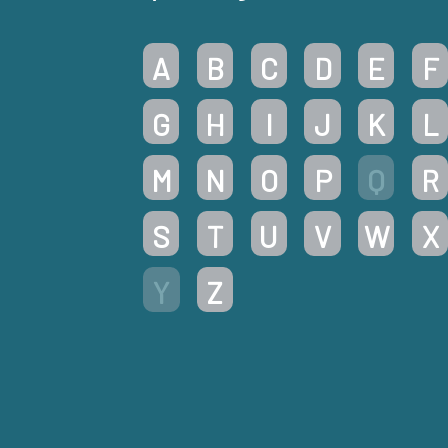
A
B
C
D
E
F
G
H
I
J
K
L
M
N
O
P
Q
R
S
T
U
V
W
X
Y
Z