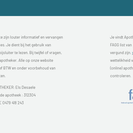
 zijn louter informatief en vervangen
Je vindt Apot
s. Je dient bij het gebruik van
FAGG list van
luiter te lezen. Bij twijfel of vragen,
vergund zijn.
 apotheker. Alle op onze website
wettelikheid 
sief BTW en onder voorbehoud van
(online) apo
ten.
controleren.
HEKER: Els Desaele
e apotheek :
312304
E 0479 418 243