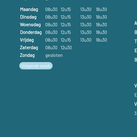
Maandag
08u30
12u15
13u30
18u30
Dinsdag
08u30
12u15
13u30
18u30
A
Woensdag
08u30
12u15
13u30
18u30
B
Donderdag
08u30
12u15
13u30
18u30
Vrijdag
08u30
12u15
13u30
18u30
T
Zaterdag
08u30
12u30
E
Zondag
gesloten
B
Volgende week
V
E
V
3