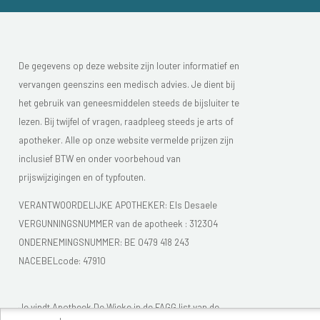
De gegevens op deze website zijn louter informatief en
vervangen geenszins een medisch advies. Je dient bij
het gebruik van geneesmiddelen steeds de bijsluiter te
lezen. Bij twijfel of vragen, raadpleeg steeds je arts of
apotheker. Alle op onze website vermelde prijzen zijn
inclusief BTW en onder voorbehoud van
prijswijzigingen en of typfouten.
VERANTWOORDELIJKE APOTHEKER: Els Desaele
VERGUNNINGSNUMMER van de apotheek :
312304
ONDERNEMINGSNUMMER:
BE 0479 418 243
NACEBELcode: 47910
Je vindt Apotheek De Wieke in de FAGG list van de