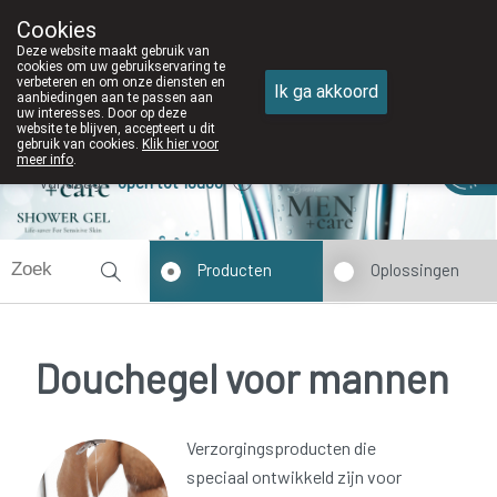
Cookies
Apotheek DE WIEKE Oostkamp
Deze website maakt gebruik van
050/82 28 83
cookies om uw gebruikservaring te
verbeteren en om onze diensten en
Ik ga akkoord
aanbiedingen aan te passen aan
uw interesses. Door op deze
website te blijven, accepteert u dit
gebruik van cookies.
Klik hier voor
meer info
.
Vandaag
open tot 18u30
Producten
Oplossingen
Douchegel voor mannen
Verzorgingsproducten die
speciaal ontwikkeld zijn voor