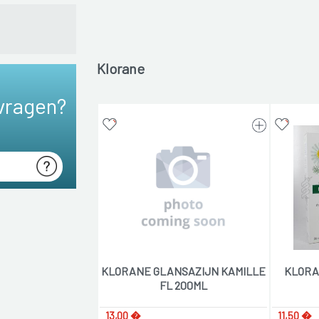
Klorane
vragen?
KLORANE GLANSAZIJN KAMILLE
KLORA
FL 200ML
13,00 �
11,50 �