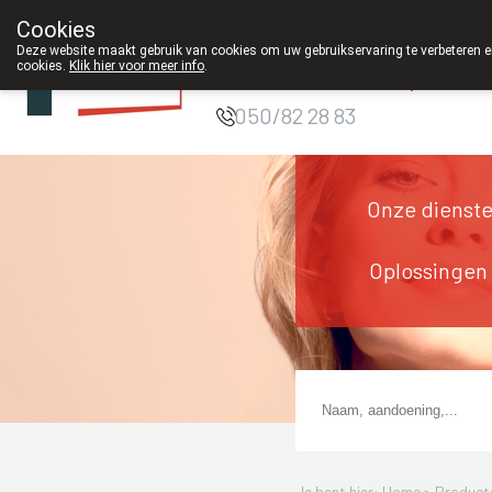
Cookies
Apotheek DE
Deze website maakt gebruik van cookies om uw gebruikservaring te verbeteren en
cookies.
Klik hier voor meer info
.
WIEKE Oostkamp
050/82 28 83
Onze dienst
Oplossingen
Je bent hier: Home >
Product