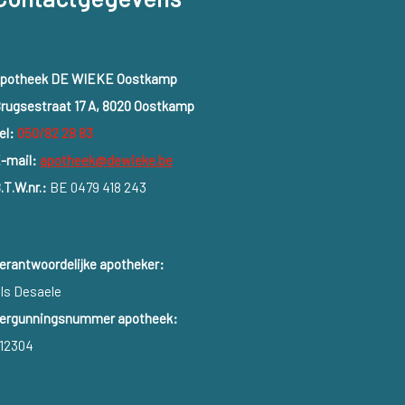
potheek DE WIEKE Oostkamp
rugsestraat 17 A, 8020 Oostkamp
el:
050/82 28 83
-mail:
apotheek@dewieke.be
.T.W.nr.:
BE 0479 418 243
erantwoordelijke apotheker:
ls Desaele
ergunningsnummer apotheek:
12304