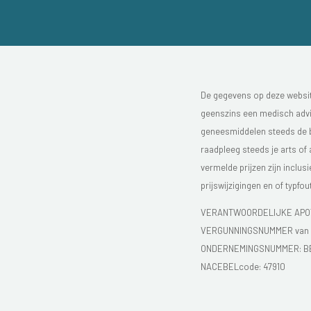
De gegevens op deze website
geenszins een medisch advie
geneesmiddelen steeds de bijs
raadpleeg steeds je arts of
vermelde prijzen zijn inclu
prijswijzigingen en of typfou
VERANTWOORDELIJKE APOT
VERGUNNINGSNUMMER van d
ONDERNEMINGSNUMMER:
B
NACEBELcode: 47910