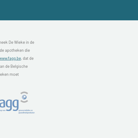
heek De Wieke in de
 de apotheken die
www.fagg.be
, dat de
van de Belgische
theken moet