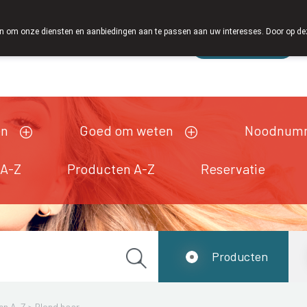
 om onze diensten en aanbiedingen aan te passen aan uw interesses. Door op deze w
Wachtdienst
Vandaag
Nu
gesloten
en
Goed om weten
Noodnum
 A-Z
Producten A-Z
Reservatie
Producten
en A-Z
>
Blond haar