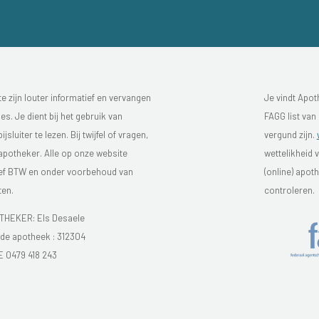
 zijn louter informatief en vervangen
Je vindt Apot
s. Je dient bij het gebruik van
FAGG list van
luiter te lezen. Bij twijfel of vragen,
vergund zijn.
 apotheker. Alle op onze website
wettelikheid 
sief BTW en onder voorbehoud van
(online) apo
ten.
controleren.
HEKER: Els Desaele
e apotheek :
312304
E 0479 418 243