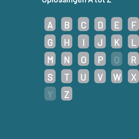
A
B
C
D
E
F
G
H
I
J
K
L
M
N
O
P
Q
R
S
T
U
V
W
X
Y
Z