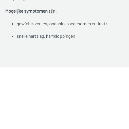
Mogelijke symptomen
zijn:
gewichtsverlies, ondanks toegenomen eetlust;
snelle hartslag, hartkloppingen;
beven;
snel warm hebben, zweten;
warme, vochtige huid;
diarree;
slapeloosheid, angstgevoelens, prikkelbaarheid,
nervositeit;
opgezwollen schildklier;