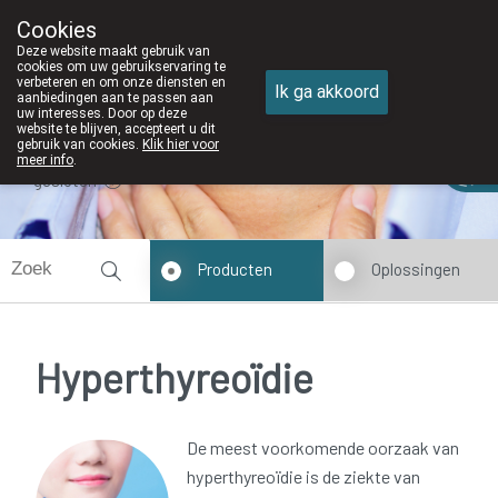
Cookies
Apotheek DE WIEKE Oostkamp
Deze website maakt gebruik van
050/82 28 83
cookies om uw gebruikservaring te
verbeteren en om onze diensten en
Ik ga akkoord
aanbiedingen aan te passen aan
uw interesses. Door op deze
website te blijven, accepteert u dit
gebruik van cookies.
Klik hier voor
meer info
.
gesloten
Producten
Oplossingen
Hyperthyreoïdie
De meest voorkomende oorzaak van
hyperthyreoïdie is de ziekte van