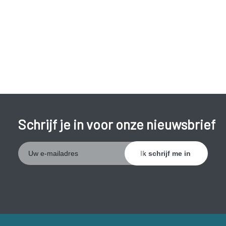
uitpuilende ogen;
onregelmatige menstruatie.
De aandoening komt het meest voor bij vrouwen tussen 20
en 50 jaar en kan erfelijk bepaald zijn.
Schrijf je in voor onze nieuwsbrief