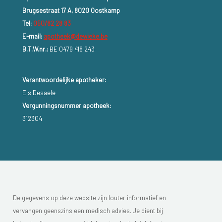
Brugsestraat 17 A, 8020 Oostkamp
Tel:
050/82 28 83
E-mail:
apotheek@dewieke.be
B.T.W.nr.:
BE 0479 418 243
Verantwoordelijke apotheker:
Els Desaele
Vergunningsnummer apotheek:
312304
De gegevens op deze website zijn louter informatief en
vervangen geenszins een medisch advies. Je dient bij