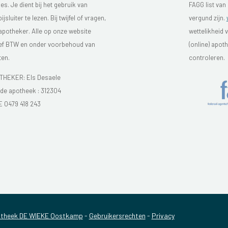
s. Je dient bij het gebruik van
FAGG list van
luiter te lezen. Bij twijfel of vragen,
vergund zijn.
 apotheker. Alle op onze website
wettelikheid 
sief BTW en onder voorbehoud van
(online) apo
ten.
controleren.
HEKER: Els Desaele
e apotheek :
312304
E 0479 418 243
theek DE WIEKE Oostkamp
-
Gebruikersrechten
-
Privacy