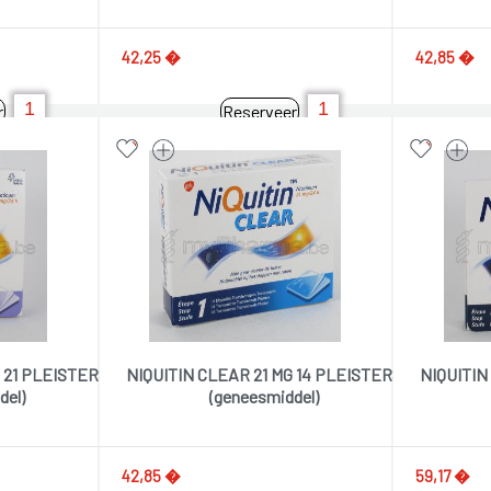
42,25 �
42,85 �
r
Reserveer
 21 PLEISTERS
NIQUITIN CLEAR 21 MG 14 PLEISTERS
NIQUITIN
del)
(geneesmiddel)
42,85 �
59,17 �