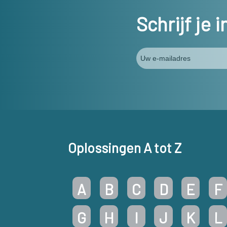
Schrijf je 
Oplossingen A tot Z
A
B
C
D
E
F
G
H
I
J
K
L