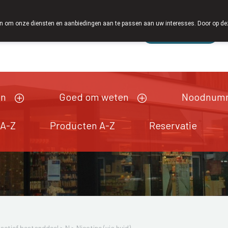
 om onze diensten en aanbiedingen aan te passen aan uw interesses. Door op deze w
Wachtdienst
esloten
en
Goed om weten
Noodnum
 A-Z
Producten A-Z
Reservatie
actief bestanddeel
>
N
>
Nicotine (via huid)