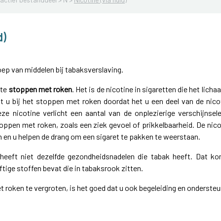
d)
oep van middelen bij tabaksverslaving.
 te
stoppen met roken
. Het is de nicotine in sigaretten die het lic
pt u bij het stoppen met roken doordat het u een deel van de nico
eze nicotine verlicht een aantal van de onplezierige verschijnsel
ppen met roken, zoals een ziek gevoel of prikkelbaarheid. De nico
en en u helpen de drang om een sigaret te pakken te weerstaan.
 heeft niet dezelfde gezondheidsnadelen die tabak heeft. Dat k
tige stoffen bevat die in tabaksrook zitten.
roken te vergroten, is het goed dat u ook begeleiding en ondersteun