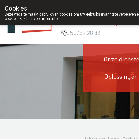
Cookies
Apotheek DE
Deze website maakt gebruik van cookies om uw gebruikservaring te verbeteren en
cookies.
Klik hier voor meer info
.
WIEKE Oostkamp
g
050/82 28 83
Onze dienst
Oplossingen
Je bent hier: Home >
Zoek op 