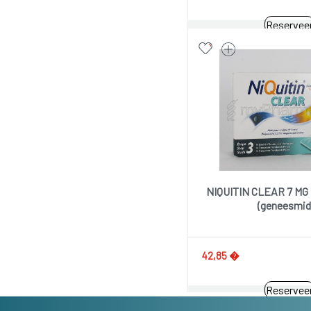
Reservee
NIQUITIN CLEAR 7 MG
(geneesmid
42,85 �
Reservee