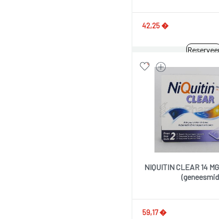
42,25 �
Reservee
NIQUITIN CLEAR 14 MG
(geneesmid
59,17 �