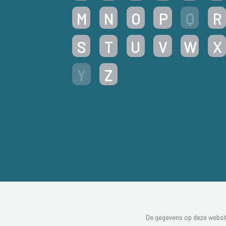
M
N
O
P
Q
R
S
T
U
V
W
X
Y
Z
De gegevens op deze website