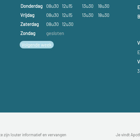
Donderdag
08u30
12u15
13u30
18u30
E
Vrijdag
08u30
12u15
13u30
18u30
B
Zaterdag
08u30
12u30
Zondag
gesloten
V
Volgende week
E
V
3
 zijn louter informatief en vervangen
Je vindt Apot