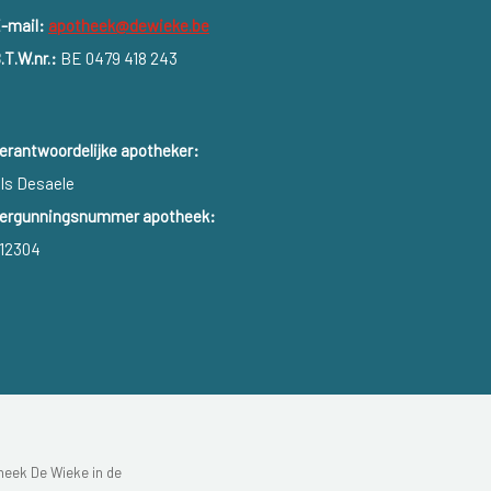
-mail:
apotheek@dewieke.be
.T.W.nr.:
BE 0479 418 243
erantwoordelijke apotheker:
ls Desaele
ergunningsnummer apotheek:
12304
heek De Wieke in de