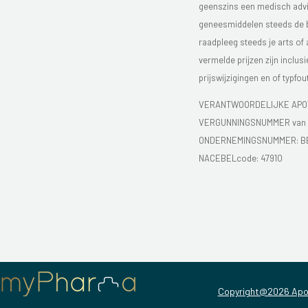
geenszins een medisch advie
geneesmiddelen steeds de bijs
raadpleeg steeds je arts of
vermelde prijzen zijn inclu
prijswijzigingen en of typfou
VERANTWOORDELIJKE APOT
VERGUNNINGSNUMMER van d
ONDERNEMINGSNUMMER:
B
NACEBELcode: 47910
Copyright@2026 Apo