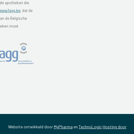
 de apotheken die
www.fagg.be
, dat de
van de Belgische
theken moet
Website ontwikkeld door
MyPharma
en
TechnoLogic
Hosting door