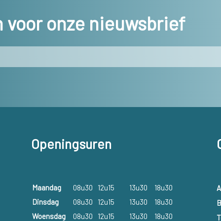
in voor onze nieuwsbrief
Openingsuren
Maandag
08u30
12u15
13u30
18u30
A
Dinsdag
08u30
12u15
13u30
18u30
B
Woensdag
08u30
12u15
13u30
18u30
T