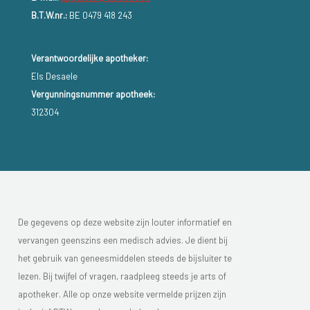
B.T.W.nr.:
BE 0479 418 243
Verantwoordelijke apotheker:
Els Desaele
Vergunningsnummer apotheek:
312304
De gegevens op deze website zijn louter informatief en
vervangen geenszins een medisch advies. Je dient bij
het gebruik van geneesmiddelen steeds de bijsluiter te
lezen. Bij twijfel of vragen, raadpleeg steeds je arts of
apotheker. Alle op onze website vermelde prijzen zijn