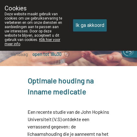
Cookies
Apotheek DE WIEKE Oostkamp
Deze website maakt gebruik van
050/82 28 83
cookies om uw gebruikservaring te
verbeteren en om onze diensten en
Ik ga akkoord
aanbiedingen aan te passen aan
uw interesses. Door op deze
website te blijven, accepteert u dit
gebruik van cookies.
Klik hier voor
meer info
.
Vandaag
open tot 18u30
Optimale houding na
inname medicatie
Een recente studie van de John Hopkins
Universiteit (V.S) ontdekte een
verrassend gegeven: de
lichaamshouding die je aanneemt na het