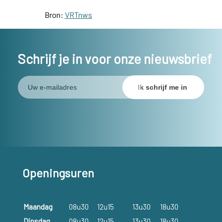
Bron:
VRTnws
Schrijf je in voor onze nieuwsbrief
Openingsuren
Maandag
08u30
12u15
13u30
18u30
Dinsdag
08u30
12u15
13u30
18u30