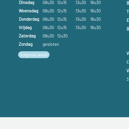
Dinsdag
08u30
12u15
13u30
18u30
B
Woensdag
08u30
12u15
13u30
18u30
T
Donderdag
08u30
12u15
13u30
18u30
E
Vrijdag
08u30
12u15
13u30
18u30
B
Zaterdag
08u30
12u30
Zondag
gesloten
V
Volgende week
E
V
3