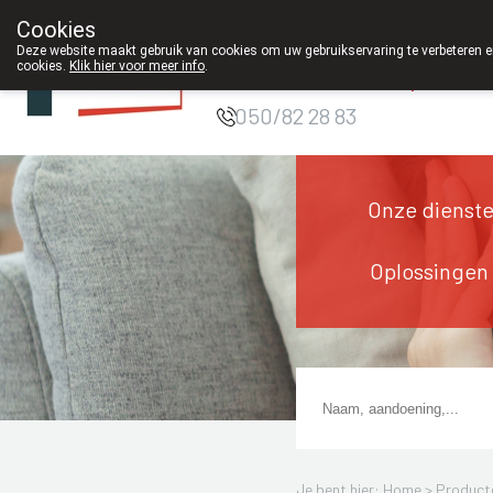
Cookies
Apotheek DE
Deze website maakt gebruik van cookies om uw gebruikservaring te verbeteren en
cookies.
Klik hier voor meer info
.
WIEKE Oostkamp
g
050/82 28 83
Onze dienst
Oplossingen
Je bent hier: Home >
Product