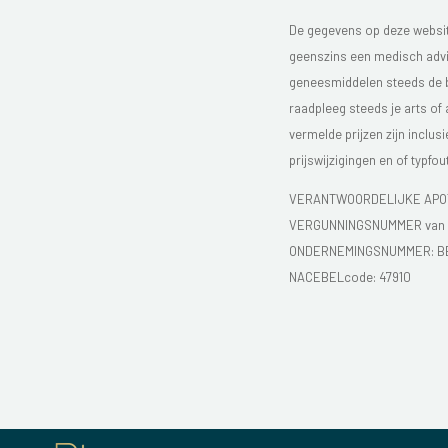
De gegevens op deze website
geenszins een medisch advie
geneesmiddelen steeds de bijs
raadpleeg steeds je arts of
vermelde prijzen zijn inclu
prijswijzigingen en of typfou
VERANTWOORDELIJKE APOT
VERGUNNINGSNUMMER van d
ONDERNEMINGSNUMMER:
B
NACEBELcode: 47910