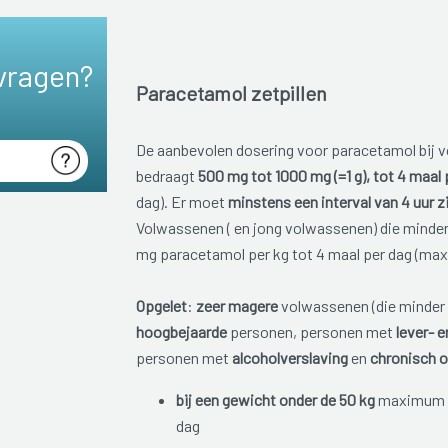
vragen?
Paracetamol zetpillen
De aanbevolen dosering voor paracetamol bij v
bedraagt
500 mg tot 1000 mg (=1 g), tot 4 maal 
dag). Er moet
minstens een interval van 4 uur z
Volwassenen ( en jong volwassenen) die minde
mg paracetamol per kg tot 4 maal per dag (max
Opgelet
:
zeer magere
volwassenen (die minder 
hoogbejaarde
personen, personen met
lever- 
personen met
alcoholverslaving
en
chronisch 
bij een gewicht onder de 50 kg
maximum 2
dag