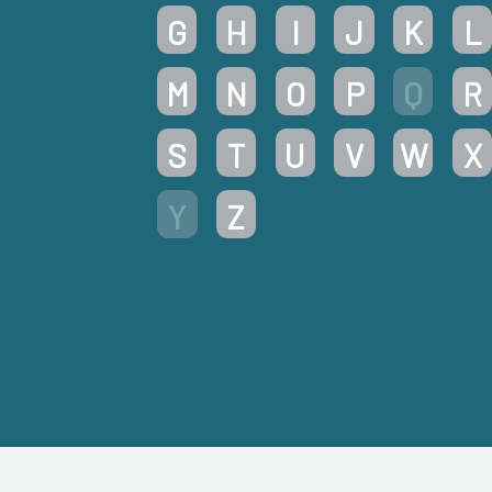
G
H
I
J
K
L
M
N
O
P
Q
R
S
T
U
V
W
X
Y
Z