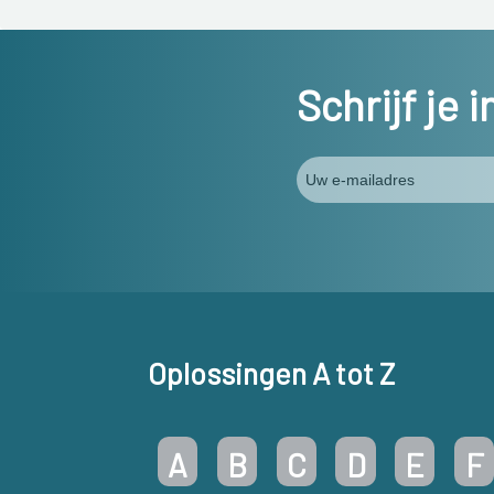
Schrijf je 
Oplossingen A tot Z
A
B
C
D
E
F