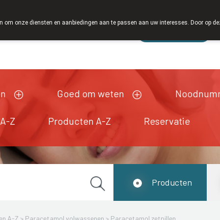
 om onze diensten en aanbiedingen aan te passen aan uw interesses. Door op deze w
Wachtdienst
esloten
en
Goed om weten
Noodnum
 A-Z
Producten A-Z
Reservatie
Producten
en A-Z
>
Paracetamol volwassenen
>
Paracetamol zetpillen