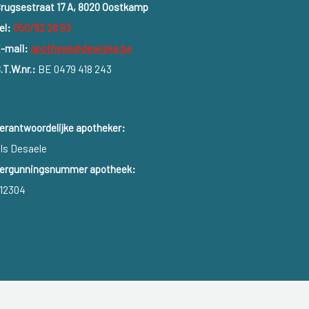
rugsestraat 17 A, 8020 Oostkamp
el:
050/82 28 83
-mail:
apotheek@dewieke.be
.T.W.nr.:
BE 0479 418 243
erantwoordelijke apotheker:
ls Desaele
ergunningsnummer apotheek:
12304