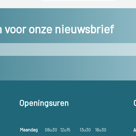
in voor onze nieuwsbrief
Openingsuren
Maandag
08u30
12u15
13u30
18u30
A