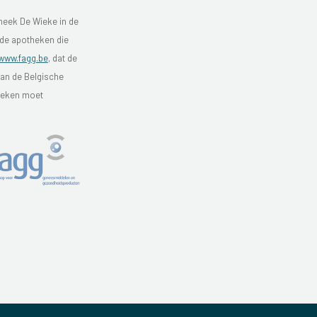
heek De Wieke in de
 de apotheken die
www.fagg.be
, dat de
van de Belgische
theken moet