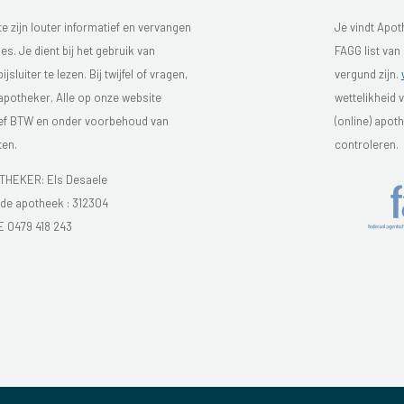
 zijn louter informatief en vervangen
Je vindt Apot
s. Je dient bij het gebruik van
FAGG list van
luiter te lezen. Bij twijfel of vragen,
vergund zijn.
 apotheker. Alle op onze website
wettelikheid 
sief BTW en onder voorbehoud van
(online) apo
ten.
controleren.
HEKER: Els Desaele
e apotheek :
312304
E 0479 418 243