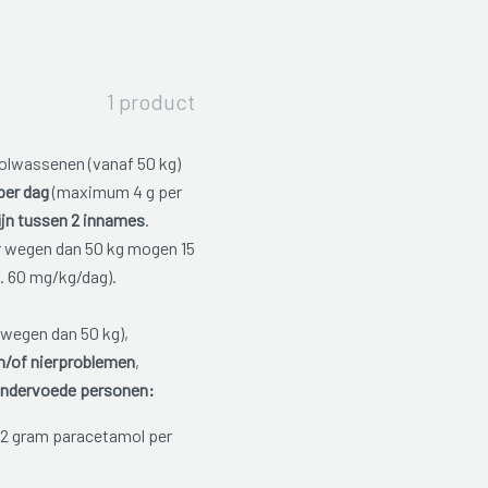
1 product
olwassenen (vanaf 50 kg)
per dag
(maximum 4 g per
ijn tussen 2 innames
.
r wegen dan 50 kg mogen 15
. 60 mg/kg/dag).
wegen dan 50 kg),
en/of nierproblemen
,
ondervoede personen:
 gram paracetamol per